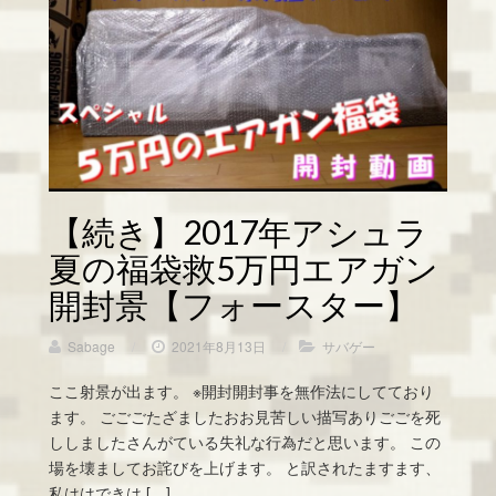
【続き】2017年アシュラ
夏の福袋救5万円エアガン
開封景【フォースター】
Sabage
/
2021年8月13日
/
サバゲー
ここ射景が出ます。 ※開封開封事を無作法にしてており
ます。 ごごごたざましたおお見苦しい描写ありごごを死
ししましたさんがている失礼な行為だと思います。 この
場を壊ましてお詫びを上げます。 と訳されたますます、
私ははできは […]