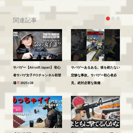
関連記事
サバゲー【Airsoft Japan】 初心
サバゲーあるある。後を絶たない
者サバゲ女子 POチャンネル初登
悲惨な事故。サバゲー初心者必
場
2025 ♯28
見。絶対必要な装備