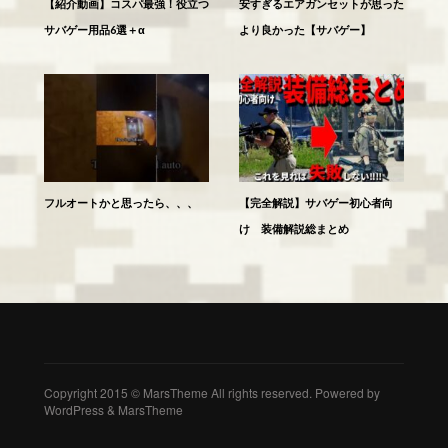
【紹介動画】コスパ最強！役立つ
安すぎるエアガンセットが思った
サバゲー用品6選＋α
より良かった【サバゲー】
フルオートかと思ったら、、、
【完全解説】サバゲー初心者向
け 装備解説総まとめ
Copyright 2015 © MarsTheme All rights reserved. Powered by
WordPress & MarsTheme