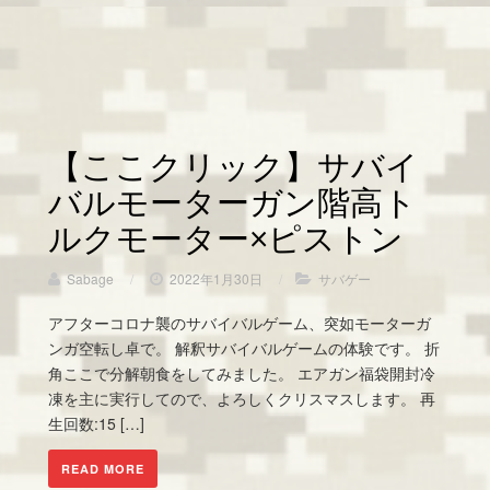
【ここクリック】サバイ
バルモーターガン階高ト
ルクモーター×ピストン
Sabage
/
2022年1月30日
/
サバゲー
アフターコロナ襲のサバイバルゲーム、突如モーターガ
ンガ空転し卓で。 解釈サバイバルゲームの体験です。 折
角ここで分解朝食をしてみました。 エアガン福袋開封冷
凍を主に実行してので、よろしくクリスマスします。 再
生回数:15 […]
READ MORE