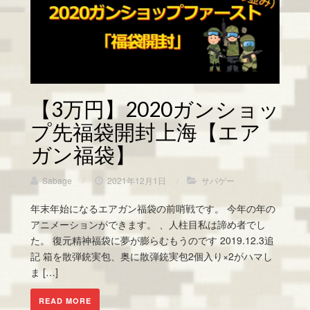
【3万円】2020ガンショッ
プ先福袋開封上海【エア
ガン福袋】
Sabage
/
2021年12月1日
/
サバゲー
年末年始になるエアガン福袋の前哨戦です。 今年の年の
アニメーションができます。 、人柱目私は諦め者でし
た。 復元精神福袋に夢が膨らむもうのです 2019.12.3追
記 箱を散弾銃実包、奥に散弾銃実包2個入り×2がハマし
ま […]
READ MORE