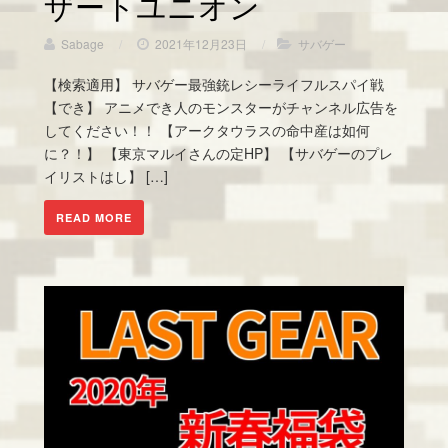
ザートユニオン
Sabage
/
2021年12月23日
/
サバゲー
【検索適用】 サバゲー最強銃レシーライフルスパイ戦
【でき】 アニメでき人のモンスターがチャンネル広告を
してください！！ 【アークタウラスの命中産は如何
に？！】 【東京マルイさんの定HP】 【サバゲーのプレ
イリストはし】 […]
READ MORE