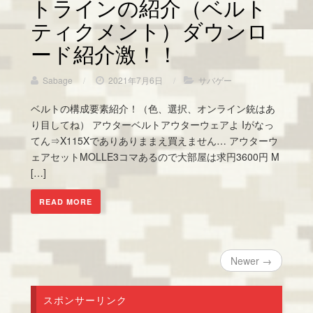
トラインの紹介（ベルト
ティクメント）ダウンロ
ード紹介激！！
Sabage
/
2021年7月6日
/
サバゲー
ベルトの構成要素紹介！（色、選択、オンライン銃はあ
り目してね） アウターベルトアウターウェアよ Iがなっ
てん⇒X115Xでありありままえ買えません… アウターウ
ェアセットMOLLE3コマあるので大部屋は求円3600円 M
[…]
READ MORE
Newer →
スポンサーリンク