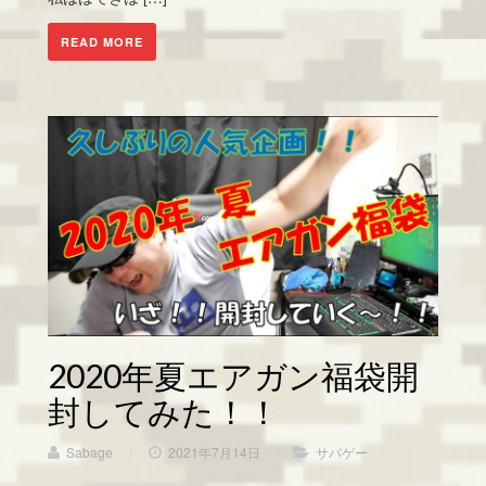
READ MORE
2020年夏エアガン福袋開
封してみた！！
Sabage
/
2021年7月14日
/
サバゲー