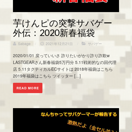
芋けんピの突撃サバゲー
外伝：2020新春福袋
Sabage
/
2021年12月21日
/
サバゲー
2020/01/01 戻っていいさ 詐りたいがかり詐り詐欺w
LASTGEARさん新春福袋5万円分 5.11戦術的なの回代理
店 5.11タクティカルECサイトは 2018年福袋はこちら
2019年福袋はこちら ツイッター […]
READ MORE