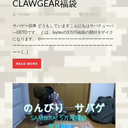
CLAWGEAR福袋
Sabage
/
2021年10月22日
/
サバゲー
サバゲー回事 どうもしていますこんにちはサバチューバ
―DETOです。 とは、laylaxの3万円福袋の開封モザイク
になります。 やーーーーーーーーーーーーーーーーーー
ーーーーーーーーーーーーーーーーーーーーーーーーー
ーー […]
READ MORE