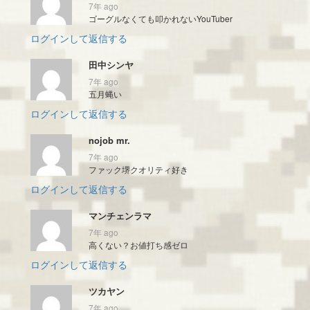
7年 ago
ゴーグルなくても叩かれないYouTuber
ログインして返信する
田中シンヤ
7年 ago
五月蝿い
ログインして返信する
nojob mr.
7年 ago
ファック堺クオリティ好き
ログインして返信する
マンチェンラマ
7年 ago
高くない？お値打ち感ゼロ
ログインして返信する
ツカヤン
7年 ago