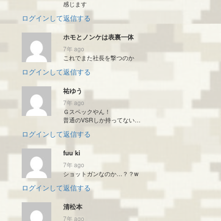
感じます
ログインして返信する
ホモとノンケは表裏一体
7年 ago
これでまた社長を撃つのか
ログインして返信する
祐ゆう
7年 ago
Ｇスペックやん！
普通のVSRしか持ってない…
ログインして返信する
fuu ki
7年 ago
ショットガンなのか…？？w
ログインして返信する
清松本
7年 ago