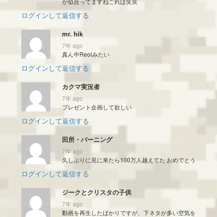
が似合ってますねこれは笑笑
ログインして返信する
mr. hik
7年 ago
真ん中Reolみたい
ログインして返信する
カクマ実況者
7年 ago
プレゼント企画して欲しい
ログインして返信する
田所・バーニング
7年 ago
久しぶりに見に来たら100万人越えてた おめでとう
ログインして返信する
ジークとクリスタの子供
7年 ago
動画を再生したばかりですが、下ネタが多い空気を