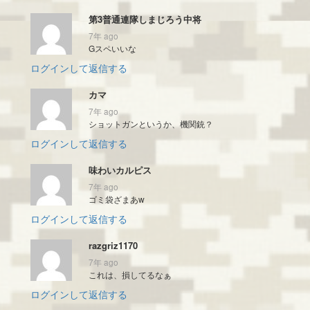
第3普通連隊しまじろう中将
7年 ago
Gスペいいな
ログインして返信する
カマ
7年 ago
ショットガンというか、機関銃？
ログインして返信する
味わいカルピス
7年 ago
ゴミ袋ざまあw
ログインして返信する
razgriz1170
7年 ago
これは、損してるなぁ
ログインして返信する