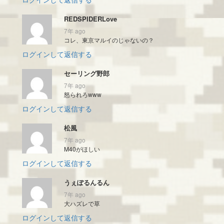
REDSPIDERLove
7年 ago
コレ、東京マルイのじゃないの？
ログインして返信する
セーリング野郎
7年 ago
怒られろwww
ログインして返信する
松風
7年 ago
M40がほしい
ログインして返信する
うぇぽるんるん
7年 ago
大ハズレで草
ログインして返信する