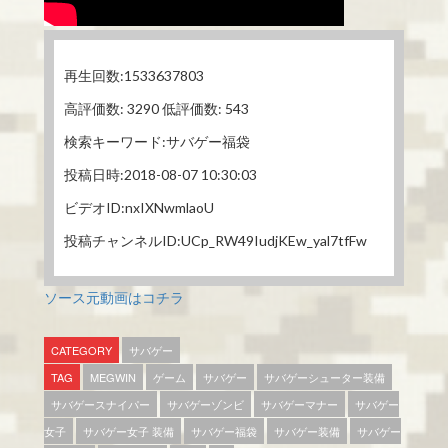
再生回数:1533637803
高評価数: 3290 低評価数: 543
検索キーワード:サバゲー福袋
投稿日時:2018-08-07 10:30:03
ビデオID:nxIXNwmlaoU
投稿チャンネルID:UCp_RW49IudjKEw_yal7tfFw
ソース元動画はコチラ
CATEGORY
サバゲー
TAG
MEGWIN
ゲーム
サバゲー
サバゲーシューター装備
サバゲースナイパー
サバゲーゾンビ
サバゲーマナー
サバゲー
女子
サバゲー女子 装備
サバゲー福袋
サバゲー装備
サバゲー