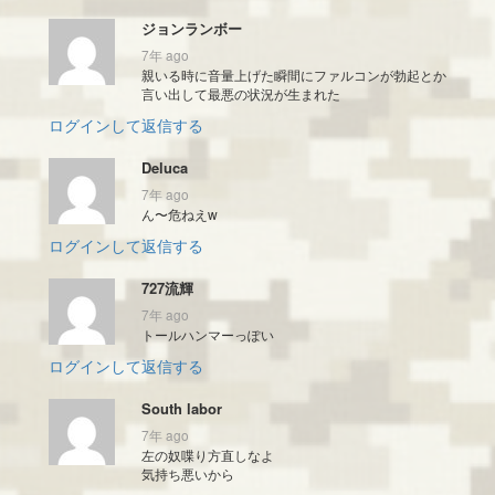
ジョンランボー
7年 ago
親いる時に音量上げた瞬間にファルコンが勃起とか
言い出して最悪の状況が生まれた
ログインして返信する
Deluca
7年 ago
ん〜危ねえw
ログインして返信する
727流輝
7年 ago
トールハンマーっぽい
ログインして返信する
South labor
7年 ago
左の奴喋り方直しなよ
気持ち悪いから