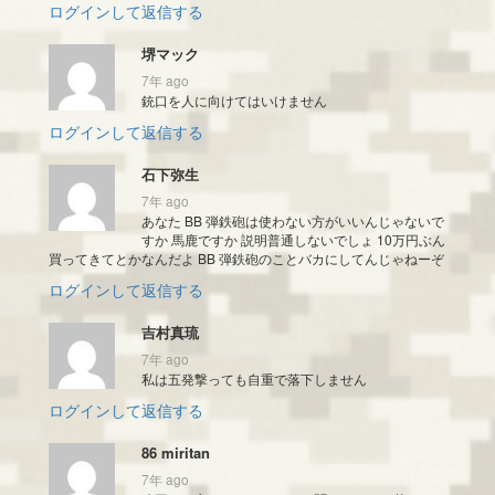
ログインして返信する
堺マック
7年 ago
銃口を人に向けてはいけません
ログインして返信する
石下弥生
7年 ago
あなた BB 弾鉄砲は使わない方がいいんじゃないで
すか 馬鹿ですか 説明普通しないでしょ 10万円ぶん
買ってきてとかなんだよ BB 弾鉄砲のことバカにしてんじゃねーぞ
ログインして返信する
吉村真琉
7年 ago
私は五発撃っても自重で落下しません
ログインして返信する
86 miritan
7年 ago