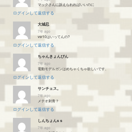
マックさんに訴えられればいいのに
ログインして返信する
大城忍
7年 ago
vsr10はいってんの?
ログインして返信する
ちゃんきょんぴん
7年 ago
電動モデルガンはめちゃくちゃ欲しいです、
ログインして返信する
サンチェス。
7年 ago
メテオ刺青？
ログインして返信する
しんちょんs s
7年 ago