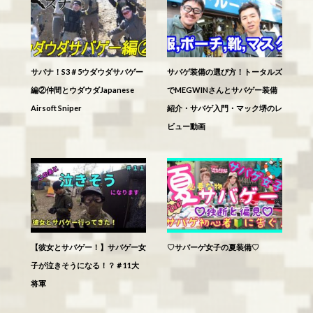
サバナ！S3＃5ウダウダサバゲー
サバゲ装備の選び方！トータルズ
編②仲間とウダウダJapanese
でMEGWINさんとサバゲー装備
Airsoft Sniper
紹介・サバゲ入門・マック堺のレ
ビュー動画
【彼女とサバゲー！】サバゲー女
♡サバーゲ女子の夏装備♡
子が泣きそうになる！？＃11大
将軍