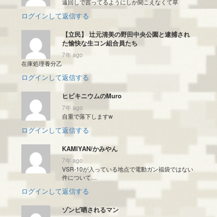
遠回しで言ってるようにしか聞こえなくて草
ログインして返信する
【立民】 辻元清美の野田中央公園と逮捕され
た愉快な生コン組合員たち
7年 ago
在庫処理養分乙
ログインして返信する
ヒビキニウムのMuro
7年 ago
自重で落下しますw
ログインして返信する
KAMIYAN/かみやん
7年 ago
VSR-10が入っている地点で電動ガン福袋ではない
件について…
ログインして返信する
ゾンビ晒されるマン