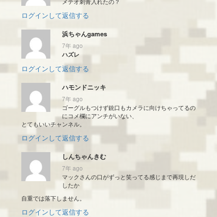
メテオ刺青入れたの？
ログインして返信する
浜ちゃんgames
7年 ago
ハズレ
ログインして返信する
ハモンドニッキ
7年 ago
ゴーグルもつけず銃口もカメラに向けちゃってるの
にコメ欄にアンチがいない、
とてもいいチャンネル。
ログインして返信する
しんちゃんきむ
7年 ago
マックさんの口がずっと笑ってる感じまで再現しだ
したか
自重では落下しません。
ログインして返信する