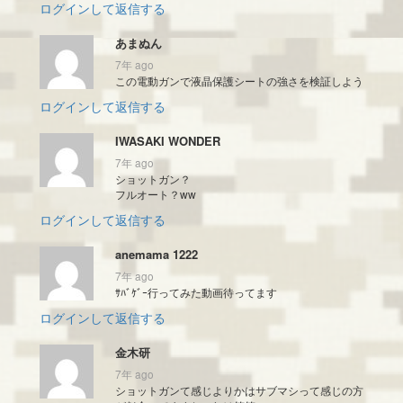
ログインして返信する
あまぬん
7年 ago
この電動ガンで液晶保護シートの強さを検証しよう
ログインして返信する
IWASAKI WONDER
7年 ago
ショットガン？
フルオート？ww
ログインして返信する
anemama 1222
7年 ago
ｻﾊﾞｹﾞｰ行ってみた動画待ってます
ログインして返信する
金木研
7年 ago
ショットガンて感じよりかはサブマシって感じの方