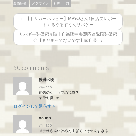
装備紹介
メグウィン
料理
肉
← 【トリガーハッピー】MAYOさん1日店長レポー
トぐるぐるすくんサバゲー
サバギー装備紹介陸上自衛隊中央即応連隊風装備紹
介【まだまってないです】陸自装 →
50 comments
後藤和勇
7年 ago
何処のショップの福袋？
ヤラセ臭いw
ログインして返信する
no mo
7年 ago
メテオさんいけめんすぎていけめんすぎる