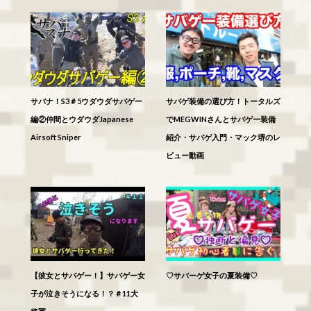
サバナ！S3＃5ウダウダサバゲー
サバゲ装備の選び方！トータルズ
編②仲間とウダウダJapanese
でMEGWINさんとサバゲー装備
Airsoft Sniper
紹介・サバゲ入門・マック堺のレ
ビュー動画
【彼女とサバゲー！】サバゲー女
♡サバーゲ女子の夏装備♡
子が泣きそうになる！？＃11大