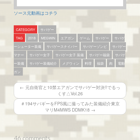
ソース元動画はコチラ
CATEGORY
サバゲー
TAG
2018
MEGWIN
エアガン
ゲーム
サバゲー
サバゲ
ーシューター装備
サバゲースナイパー
サバゲーゾンビ
サバゲー
マナー
サバゲー女子
サバゲー女子 装備
サバゲー福袋
サバゲ
ー装備
サバゲー装備紹介
メグウィン
料理
福袋
肉
電動
ガン
← 元自衛官と10禁エアガンでサバゲー対決!!でるっ
くす△Vol.26
＃194サバギーをFPS風に撮ってみた装備紹介東京
マリM4MWS DDMK18 →
46 comments