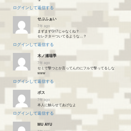
ログインして返信する
せぶふぁい
7年 ago
まずまずG17じゃなくね？
セレクターついてるような…？
ログインして返信する
木ノ瀬瑞季
7年 ago
セミで撃つとか言ってんのにフルで撃ってるしな
www
ログインして返信する
ボス
7年 ago
本人に触らせてあげなよ
ログインして返信する
MU AYU