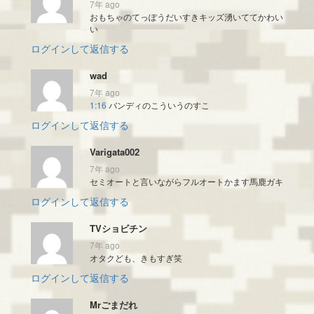
7年 ago
おもちゃのてっぽうだいすきキッズ湧いててかわい
い
ログインして返信する
wad
7年 ago
1:16
バンディのこういうのすこ
ログインして返信する
Varigata002
7年 ago
セミオートと言いながらフルオートかます馬鹿ガキ
ログインして返信する
TVショビチン
7年 ago
オタクども、きもすぎ笑
ログインして返信する
Mrごまだれ