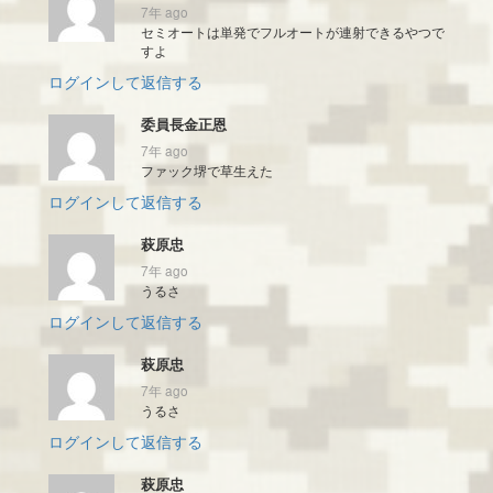
7年 ago
セミオートは単発でフルオートが連射できるやつで
すよ
ログインして返信する
委員長金正恩
7年 ago
ファック堺で草生えた
ログインして返信する
萩原忠
7年 ago
うるさ
ログインして返信する
萩原忠
7年 ago
うるさ
ログインして返信する
萩原忠