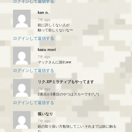
ログインして返信する
kan n.
7年 ago
銃に詳しくない人が
触って欲しくないな〜
ログインして返信する
kazu mori
7年 ago
マックさんに謝れww
ログインして返信する
リク.XPミラティブもやってます
7年 ago
2番目か3番目のやつはスカーです(^｡^)
ログインして返信する
狐いなり
7年 ago
銃の取り扱い方勉強してこい それまでは銃に触る
な