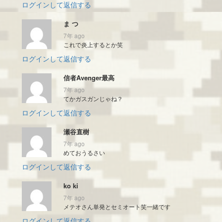
ログインして返信する
ま つ
7年 ago
これで炎上するとか笑
ログインして返信する
信者Avenger最高
7年 ago
てかガスガンじゃね？
ログインして返信する
瀬谷直樹
7年 ago
めておうるさい
ログインして返信する
ko ki
7年 ago
メテオさん単発とセミオート笑一緒です
ログインして返信する