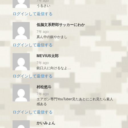
7年 ago
うるさい
ログインして返信する
低脳文系野郎サッカーにわか
7年 ago
真ん中の奴やかまし
ログインして返信する
MEVIUS太郎
7年 ago
銃口人に向けるなよ…
ログインして返信する
村松悠斗
7年 ago
エアガン専門YouTuber見たあとにこれ見たら素人
感ある
ログインして返信する
かいみょん