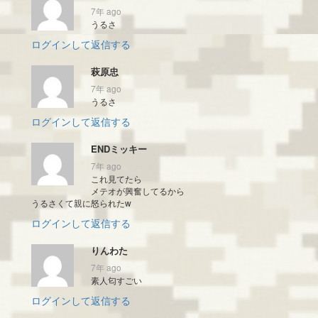
7年 ago
うるさ
ログインして返信する
萩原忠
7年 ago
うるさ
ログインして返信する
ENDミッキー
7年 ago
これ見てたら
メテオが興奮してるから
うるさくて親に怒られたw
ログインして返信する
りんわた
7年 ago
素人匂すごい
ログインして返信する