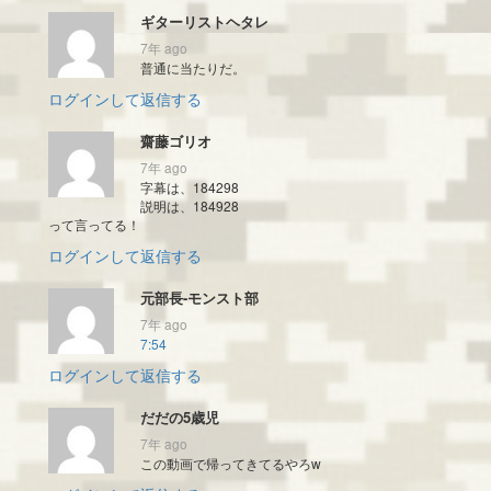
ギターリストヘタレ
7年 ago
普通に当たりだ。
ログインして返信する
齋藤ゴリオ
7年 ago
字幕は、184298
説明は、184928
って言ってる！
ログインして返信する
元部長-モンスト部
7年 ago
7:54
ログインして返信する
だだの5歳児
7年 ago
この動画で帰ってきてるやろw