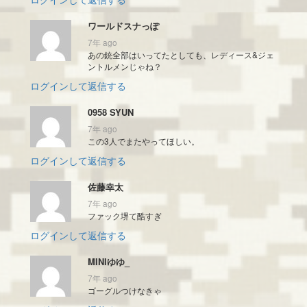
ワールドスナっぽ
7年 ago
あの銃全部はいってたとしても、レディース&ジェ
ントルメンじゃね？
ログインして返信する
0958 SYUN
7年 ago
この3人でまたやってほしい。
ログインして返信する
佐藤幸太
7年 ago
ファック堺て酷すぎ
ログインして返信する
MINIゆゆ_
7年 ago
ゴーグルつけなきゃ