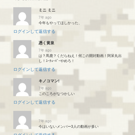
ミニ ミニ
7年 ago
今年もやってほしかった、
ログインして返信する
憑く黄泉
7年 ago
は？馬鹿？くだらねえ！何この開封動画！阿呆丸出
し！ﾕｰﾁｭｰﾊﾞｰやめろ！
ログインして返信する
キノコマン!
7年 ago
このころがなつかしい
ログインして返信する
7年 ago
今はいないメンバー3人の動画が多い
ログインして返信する