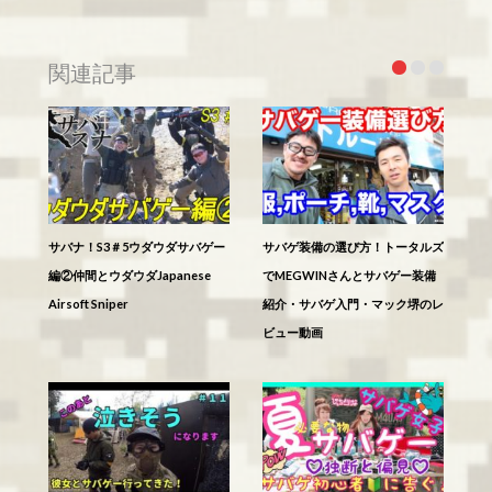
関連記事
サバナ！S3＃5ウダウダサバゲー
サバゲ装備の選び方！トータルズ
編②仲間とウダウダJapanese
でMEGWINさんとサバゲー装備
Airsoft Sniper
紹介・サバゲ入門・マック堺のレ
ビュー動画