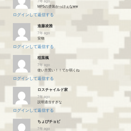
7年 ago
MP5の塗装かっけぇなww
ログインして返信する
進藤凌雅
7年 ago
安物
ログインして返信する
稲葉楓
7年 ago
使い方荒い！！てか弱くね
ログインして返信する
ロスチャイルド家
7年 ago
説明適当すぎな
ログインして返信する
ちょびチョビ
7年 ago