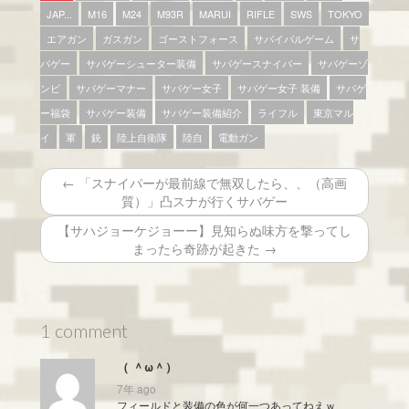
JAP...
M16
M24
M93R
MARUI
RIFLE
SWS
TOKYO
エアガン
ガスガン
ゴーストフォース
サバイバルゲーム
サ
バゲー
サバゲーシューター装備
サバゲースナイパー
サバゲーゾ
ンビ
サバゲーマナー
サバゲー女子
サバゲー女子 装備
サバゲ
ー福袋
サバゲー装備
サバゲー装備紹介
ライフル
東京マル
イ
軍
銃
陸上自衛隊
陸自
電動ガン
← 「スナイパーが最前線で無双したら、、（高画
質）」凸スナが行くサバゲー
【サハジョーケジョーー】見知らぬ味方を撃ってし
まったら奇跡が起きた →
1 comment
（ ＾ω＾）
7年 ago
フィールドと装備の色が何一つあってねえｗ