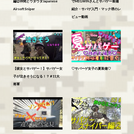
編②仲間とウダウダJapanese
でMEGWINさんとサバゲー装備
Airsoft Sniper
紹介・サバゲ入門・マック堺のレ
ビュー動画
【彼女とサバゲー！】サバゲー女
♡サバーゲ女子の夏装備♡
子が泣きそうになる！？＃11大
将軍