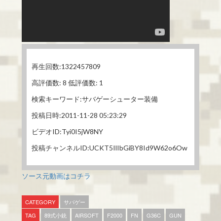
再生回数:1322457809
高評価数: 8 低評価数: 1
検索キーワード:サバゲーシューター装備
投稿日時:2011-11-28 05:23:29
ビデオID:Tyi0I5jW8NY
投稿チャンネルID:UCKT5IlIbGiBY8Id9W62o6Ow
ソース元動画はコチラ
CATEGORY
サバゲー
TAG
89式小銃
AIRSOFT
F2000
FN
G36C
GUN