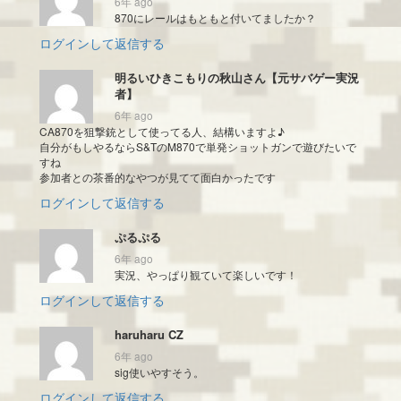
6年 ago
870にレールはもともと付いてましたか？
ログインして返信する
明るいひきこもりの秋山さん【元サバゲー実況
者】
6年 ago
CA870を狙撃銃として使ってる人、結構いますよ♪
自分がもしやるならS&TのM870で単発ショットガンで遊びたいで
すね
参加者との茶番的なやつが見てて面白かったです
ログインして返信する
ぷるぷる
6年 ago
実況、やっぱり観ていて楽しいです！
ログインして返信する
haruharu CZ
6年 ago
sig使いやすそう。
ログインして返信する