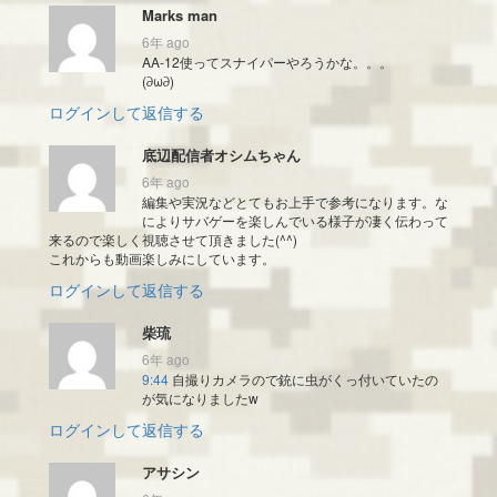
Marks man
6年 ago
AA-12使ってスナイパーやろうかな。。。
(∂ω∂)
ログインして返信する
底辺配信者オシムちゃん
6年 ago
編集や実況などとてもお上手で参考になります。な
によりサバゲーを楽しんでいる様子が凄く伝わって
来るので楽しく視聴させて頂きました(^^)
これからも動画楽しみにしています。
ログインして返信する
柴琉
6年 ago
9:44
自撮りカメラので銃に虫がくっ付いていたの
が気になりましたw
ログインして返信する
アサシン