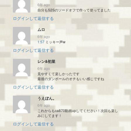
6年 ago
自分もS2Sのソードオフで作って使ってました
ログインして返信する
ムロ
6年 ago
1:57
ミッキー声w
ログインして返信する
レン&初菜
6年 ago
見やすくて楽しかったです
最後のダンボールのオチもいい感じですね
ログインして返信する
うえぽん。
6年 ago
これからもca870動画upしてください！次回も楽し
みにしてます！
ログインして返信する