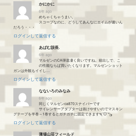
かにかに
6年 ago
めちゃくちゃうまい。
スコープなのに、どうしてあんなにエイムが速いん
だろう・・・
ログインして返信する
あぱむ誤長.
6年 ago
マルゼンのCA弾道凄く良いですね。箱出しで、こ
の性能ならば買いたくなります。マルゼンショット
ガンは外観もイイし…
ログインして返信する
なないろのみなみ
6年 ago
同じくマルゼンca870スナイパーです
サイレンサーアダプターは抜けやすいのでマスキン
グテープを半巻～1巻するとガチガチに固定できます٩(ˊᗜˋ*)و
ログインして返信する
薄場山荘フィールド