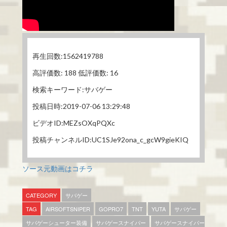
再生回数:1562419788
高評価数: 188 低評価数: 16
検索キーワード:サバゲー
投稿日時:2019-07-06 13:29:48
ビデオID:MEZsOXqPQXc
投稿チャンネルID:UC1SJe92ona_c_gcW9gieKIQ
ソース元動画はコチラ
CATEGORY
サバゲー
TAG
AIRSOFTSNIPER
GOPRO7
TNT
YUTA
サバゲー
サバゲーシューター装備
サバゲースナイパー
サバゲースナイパー