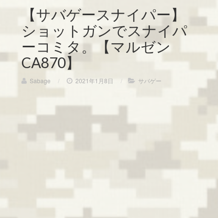
【サバゲースナイパー】
ショットガンでスナイパ
ーコミタ。【マルゼン
CA870】
Sabage
/
2021年1月8日
/
サバゲー