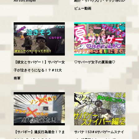
Airsoft Sniper
紹介・サバゲ入門・マック堺のレ
ビュー動画
【彼女とサバゲー！】サバゲー女
♡サバーゲ女子の夏装備♡
子が泣きそうになる！？＃11大
将軍
【サバギー】違反行為連合！？ま
サバナ！S3＃6サバゲームスナイ