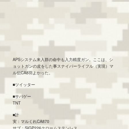
APSシステム来入群の命中も入力精度ガン。ここは、シ
ョットガンの皮をした事スナイパーライフル（実現）マ
ル伝CA8羽よかった。
■ツイッター
■サバゲー
TNT
■計
実：マルくれCA870
サブ：SIGP226クロームステンレス