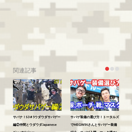
関連記事
サバナ！S3＃5ウダウダサバゲー
サバゲ装備の選び方！トータルズ
編②仲間とウダウダJapanese
でMEGWINさんとサバゲー装備