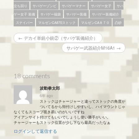
立ち回り
サバゲーゾンビ
サバゲーマナー
サバゲー女子
サバ
ゲー女子 装備
サバゲー福袋
サバゲー装備
サバゲー装備紹介
スナイパー
マルゼンCA870ストック
マルゼンCA８７０
凸砂
← デカイ単銃小銃②（サバゲ装備紹介）
サバゲー武器紹介M16A1 →
18 comments
波動拳太郎
6年 ago
ストックはチャージャーと違ってストックの角度が
ついてるから頬付けしやすいし、ハイマウントじゃ
なくてもスコープ覗き易いのがいいですね
アイアンサイト付けてもいいでしょうし使い勝手がいい。
チャージャーもストック位置が少し下なら最高だったなぁ
ログインして返信する