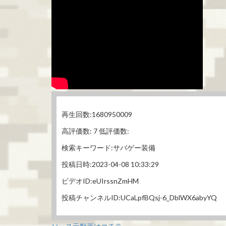
再生回数:1680950009
高評価数: 7 低評価数:
検索キーワード:サバゲー装備
投稿日時:2023-04-08 10:33:29
ビデオID:eUIrssnZmHM
投稿チャンネルID:UCaLpfBQsj-6_DblWX6abyYQ