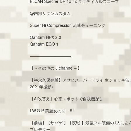
ELCAN Specter DR 1x-4x タクティカルスコープ
@内部サタンカスタム
Super Hi Compression 流速チューニング
Qantam HPX 2.0
Qantam EGO 1
——————————
【～その他の J channel～】
【半永久保存版】アサヒスーパードライ 生ジョッキ缶 
2021年撮影)
【AI吹替え】心霊スポットで自販機探し
I.W.G.P 美魔女の回 #1
【前編】【サバゲ 】【夜戦 】最強フル装備の1人にあんゆ
プレデター