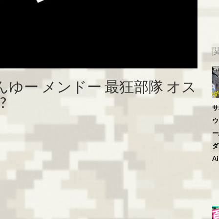
あんゆー メンドー 最狂部隊 オス
?
サ
ウ
ー
ダ
Ai