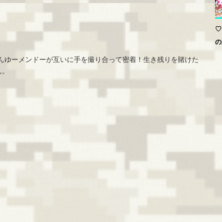
♡
の
初のあんゆーメンドーが互いに手を撮り合って密着！生き残りを賭けた
ん。