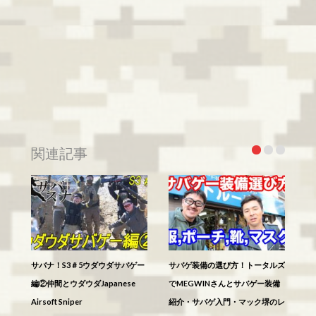
関連記事
サバナ！S3＃5ウダウダサバゲー
サバゲ装備の選び方！トータルズ
編②仲間とウダウダJapanese
でMEGWINさんとサバゲー装備
Airsoft Sniper
紹介・サバゲ入門・マック堺のレ