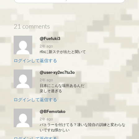
21 comments
@Fuefuki3
2年 ago
r6sに新ステが出たと聞いて
ログインして返信する
@user-xy2ec7tu3o
2年 ago
日本にこんな場所あるんだ
楽しそ過ぎる
ログインして返信する
@BFemotako
2年 ago
バトラーを付けてる？凄いな陸自の訓練と変わらな
いですね懐かしい
ログインして返信する