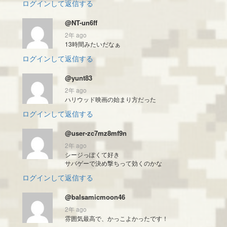
ログインして返信する
@NT-un6ff
2年 ago
13時間みたいだなぁ
ログインして返信する
@yunt83
2年 ago
ハリウッド映画の始まり方だった
ログインして返信する
@user-zc7mz8mf9n
2年 ago
シージっぽくて好き
サバゲーで決め撃ちって効くのかな
ログインして返信する
@balsamicmoon46
2年 ago
雰囲気最高で、かっこよかったです！