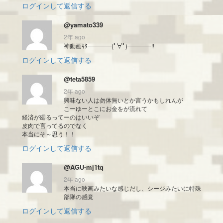
ログインして返信する
@yamato339
2年 ago
神動画ｷﾀ━━━━(ﾟ∀ﾟ)━━━━!!
ログインして返信する
@teta5859
2年 ago
興味ない人は勿体無いとか言うかもしれんが
こーゆーとこにお金をが流れて
経済が廻るってーのはいいぞ
皮肉で言ってるのでなく
本当にそ～思う！！
ログインして返信する
@AGU-mj1tq
2年 ago
本当に映画みたいな感じだし、シージみたいに特殊
部隊の感覚
ログインして返信する