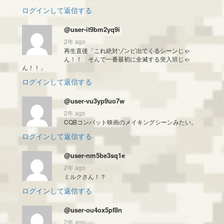
ログインして返信する
@user-it9bm2yq9i
2年 ago
再生直後「これ絶対ゾンビ出てくるシーンじゃ
ん！！ そんで一番最初に全滅する突入班じゃ
ん！！」
ログインして返信する
@user-vu3yp9uo7w
2年 ago
CQBコンバット映画のメイキングシーンみたい。
ログインして返信する
@user-nm5be3sq1e
2年 ago
ミルクさん！？
ログインして返信する
@user-ou4ox5pf8n
2年 ago