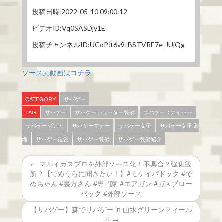
投稿日時:2022-05-10 09:00:12
ビデオID:Vq0SASDjy1E
投稿チャンネルID:UCoPJt6v9tBSTVRE7e_JUjQg
ソース元動画はコチラ
CATEGORY
サバゲー
TAG
サバゲー
サバゲーシューター装備
サバゲースナイパー
サバゲーゾンビ
サバゲーマナー
サバゲー女子
サバゲー女子 装
備
サバゲー福袋
サバゲー装備
サバゲー装備紹介
← マルイガスブロを外部ソース化！不具合？強化箇
所？【でめうらに聞きたい！】#モケイパドック #で
めちゃん #裏方さん #専門家 #エアガン #ガスブロー
バック #外部ソース
【サバゲー】森でサバゲー in 山水グリーンフィール
ド →