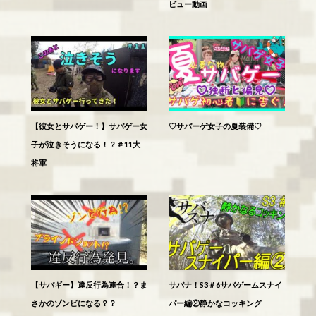
ビュー動画
【彼女とサバゲー！】サバゲー女
♡サバーゲ女子の夏装備♡
子が泣きそうになる！？＃11大
将軍
【サバギー】違反行為連合！？ま
サバナ！S3＃6サバゲームスナイ
さかのゾンビになる？？
パー編②静かなコッキング