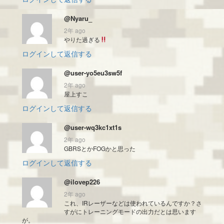
@Nyaru_
2年 ago
やりた過ぎる
ログインして返信する
@user-yo5eu3sw5f
2年 ago
屋上すこ
ログインして返信する
@user-wq3kc1xt1s
2年 ago
GBRSとかFOGかと思った
ログインして返信する
@ilovep226
2年 ago
これ、IRレーザーなどは使われているんですか？さ
すがにトレーニングモードの出力だとは思います
が。