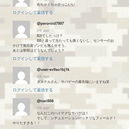
めちゃくちゃかっこいい
ログインして返信する
@peroroid7997
2年 ago
B2iでしたっけ？
BBと違って当たっても痛くないし、センサーのお
かけで無自覚ゾンビも無くせそう。
あとは射程はどうなんでしょう？
ログインして返信する
@user-sv9su1bj1k
2年 ago
ダステルさん、サバゲーの最先端にいますね笑
ログインして返信する
@nari888
2年 ago
なんだこのハイテクなサバゲは！
そして、シチュエーションバッチリなフィールド！
やりたすぎる！！