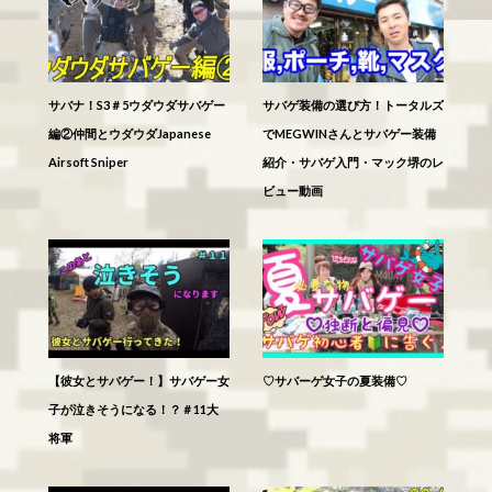
サバナ！S3＃5ウダウダサバゲー
サバゲ装備の選び方！トータルズ
編②仲間とウダウダJapanese
でMEGWINさんとサバゲー装備
Airsoft Sniper
紹介・サバゲ入門・マック堺のレ
ビュー動画
【彼女とサバゲー！】サバゲー女
♡サバーゲ女子の夏装備♡
子が泣きそうになる！？＃11大
将軍