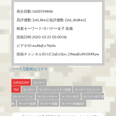
再生回数:1603594806
高評価数: [vid_likes] 低評価数: [vid_dislikes]
検索キーワード:サバゲー女子 装備
投稿日時:2020-10-25 03:00:06
ビデオID:wuNqEo76y6s
投稿チャンネルID:UC2aEn1bn_ONeaBvRfvSMXyw
ソース元動画はコチラ
CATEGORY
サバゲー
TAG
サバゲー
サバゲーシューター装備
サバゲースナイパー
サバゲーゾンビ
サバゲーマナー
サバゲー女子
サバゲー女子 装
備
サバゲー福袋
サバゲー装備
サバゲー装備紹介