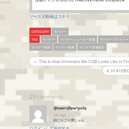
ソース元動画はコチラ
CATEGORY
サバゲー
TAG
サバゲー
サバゲーシューター装備
サバゲースナイパー
サバゲー福袋
サバゲー装備
サバゲー装備紹介
← This is How Immersive M4-CQB Looks Like in Fir
6.10 #1
29 comments
@user-rj9pw1po5y
2年 ago
顔ごりごり男じゃん
ログインして返信する