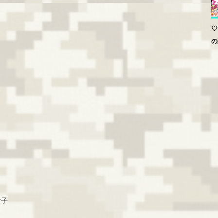
♡
の
女子