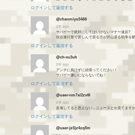
ログインして返信する
@chanmiyo5468
2年 ago
サバゲーで絶対にしてはいけないマナー違反?
現在進行形で苦しんで居る方が沢山居る戦争を
ログインして返信する
@ch-xu3uh
2年 ago
アンチに負けずに頑張ってください！
サバゲー嫌いにならないでね！
ログインして返信する
@user-nm7sl2zv8l
2年 ago
反省してると思えない…ニュースとか見てます
ログインして返信する
@user-jz5jz4zq5m
2年 ago