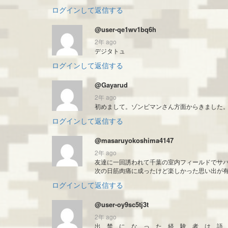
ログインして返信する
@user-qe1wv1bq6h
2年 ago
デジタトュ
ログインして返信する
@Gayarud
2年 ago
初めまして。ゾンビマンさん方面からきました
ログインして返信する
@masaruyokoshima4147
2年 ago
友達に一回誘われて千葉の室内フィールドでサ
次の日筋肉痛に成ったけど楽しかった思い出が
ログインして返信する
@user-oy9sc5tj3t
2年 ago
出 禁 に な っ た 経 験 者 は 語