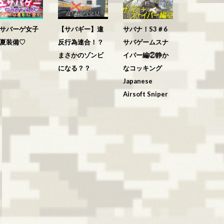
サバーゲ女子
【サバギー】違
サバナ！S3＃6
夏装備♡
反行為連合！？
サバゲームスナ
まさかのゾンビ
イパー編②静か
になる？？
なコッキング
Japanese
Airsoft Sniper