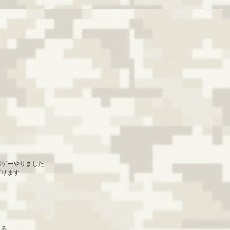
。
バゲーやりました
有ります
 る