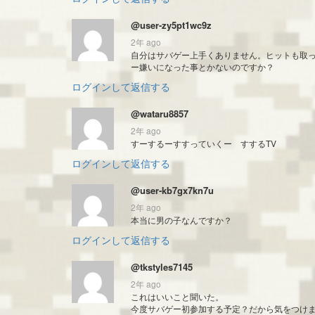
@user-zy5pt1wc9z
2年 ago
自分はサバゲー上手くありません。ヒットも取
ー嫌いになった事とかないのですか？
ログインして返信する
@wataru8857
2年 ago
すーするーすすっていくー すするTV
ログインして返信する
@user-kb7gx7kn7u
2年 ago
本当に男の子なんですか？
ログインして返信する
@tkstyles7145
2年 ago
これはいいこと聞いた。
今度サバゲー初参加する予定？だから気をつけ