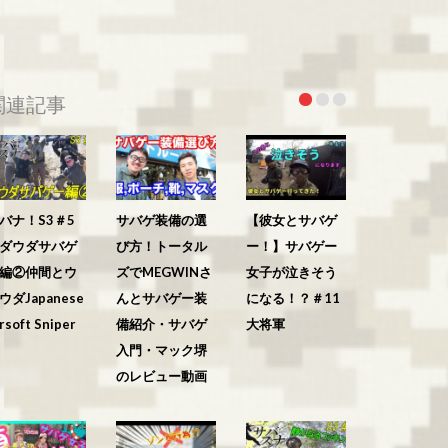
関連記事
バナ！S3＃5
サバゲ装備の選
【彼女とサバゲ
ダウダサバゲ
び方！トータル
ー！】サバゲー
編②仲間とウ
ズでMEGWINさ
女子が泣きそう
ウダJapanese
んとサバゲー装
になる！？＃11
rsoft Sniper
備紹介・サバゲ
大将軍
入門・マック堺
のレビュー動画