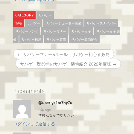
CATEGORY
サバゲー
TAG
サバゲー
サバゲーシューター装備
サバゲースナイパー
サバゲーゾンビ
サバゲーマナー
サバゲー女子
サバゲー女子 装
備
サバゲー福袋
サバゲー装備
サバゲー装備紹介
← サバゲーマナー&ルール サバゲー初心者必見
サバゲー歴39年のサバゲー装備紹介 2022年度版 →
2 comments
@user-yz1sr7hy7u
2年 ago
学校んなかでやりたい
ログインして返信する