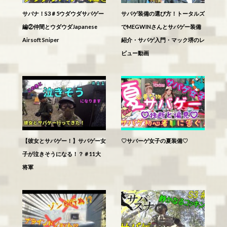
サバナ！S3＃5ウダウダサバゲー
サバゲ装備の選び方！トータルズ
編②仲間とウダウダJapanese
でMEGWINさんとサバゲー装備
Airsoft Sniper
紹介・サバゲ入門・マック堺のレ
ビュー動画
【彼女とサバゲー！】サバゲー女
♡サバーゲ女子の夏装備♡
子が泣きそうになる！？＃11大
将軍