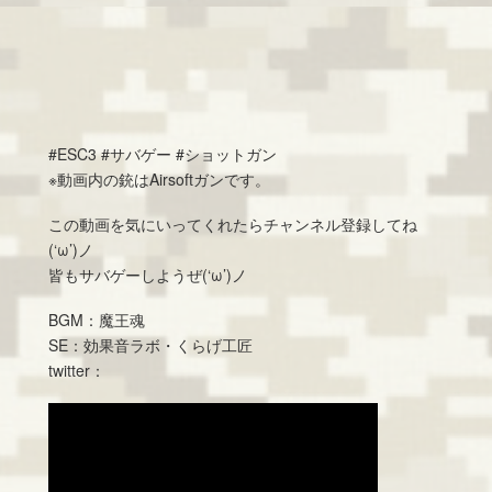
#ESC3​​​ #サバゲー​​​ #ショットガン
※動画内の銃はAirsoftガンです。
この動画を気にいってくれたらチャンネル登録してね
(‘ω’)ノ
皆もサバゲーしようぜ(‘ω’)ノ
BGM：魔王魂
SE：効果音ラボ・くらげ工匠
twitter：