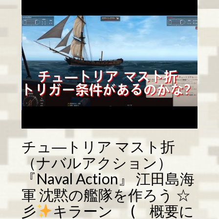
チュ―トリア マスト折
（ナバルアクション）
『Naval Action』 江田島海
軍 沈黙の艦隊を作ろう ☆
彡
キラーン ( 概要に