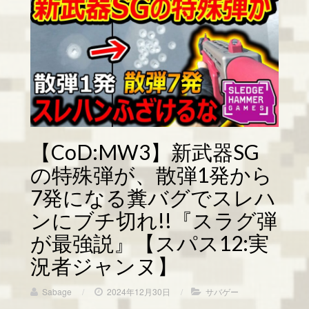
【CoD:MW3】新武器SG
の特殊弾が、散弾1発から
7発になる糞バグでスレハ
ンにブチ切れ!!『スラグ弾
が最強説』【スパス12:実
況者ジャンヌ】
Sabage
/
2024年12月30日
/
サバゲー