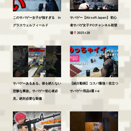
このサバゲー女子が強すぎる in
サバゲー【Airsoft Japan】 初心
グラスウェルフィールド
者サバゲ女子 POチャンネル初登
場
2025 ♯28
サバゲーあるある。後を絶たない
【紹介動画】コスパ最強！役立つ
悲惨な事故。サバゲー初心者必
サバゲー用品6選＋α
見。絶対必要な装備