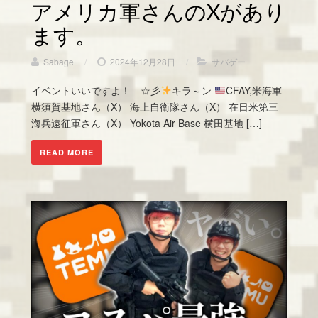
アメリカ軍さんのXがあり
ます。
Sabage
/
2024年12月28日
/
サバゲー
イベントいいですよ！ ☆彡
キラ～ン
CFAY,米海軍
横須賀基地さん（X） 海上自衛隊さん（X） 在日米第三
海兵遠征軍さん（X） Yokota Air Base 横田基地 […]
READ MORE