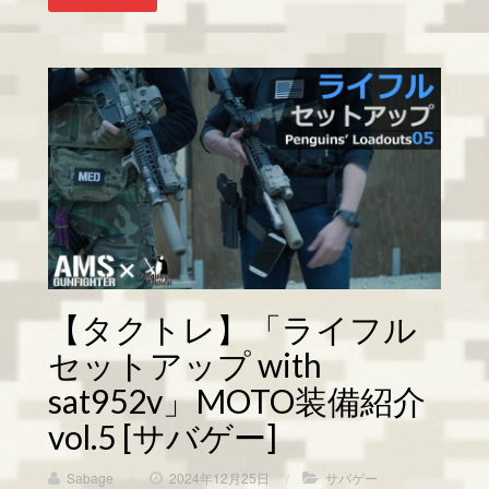
【タクトレ】「ライフル
セットアップ with
sat952v」MOTO装備紹介
vol.5 [サバゲー]
Sabage
/
2024年12月25日
/
サバゲー