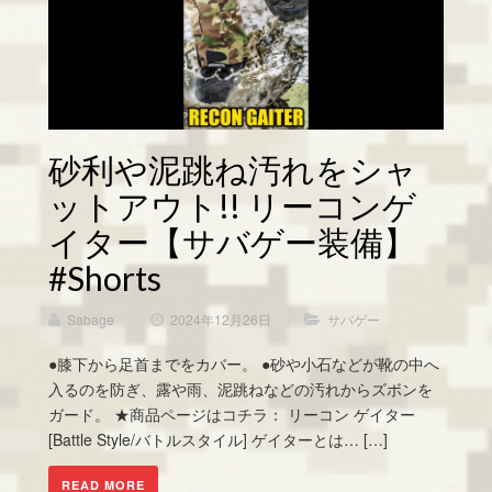
砂利や泥跳ね汚れをシャ
ットアウト!! リーコンゲ
イター【サバゲー装備】
#Shorts
Sabage
/
2024年12月26日
/
サバゲー
●膝下から足首までをカバー。 ●砂や小石などが靴の中へ
入るのを防ぎ、露や雨、泥跳ねなどの汚れからズボンを
ガード。 ★商品ページはコチラ： リーコン ゲイター
[Battle Style/バトルスタイル] ゲイターとは… […]
READ MORE