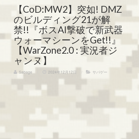
【CoD:MW2】突如! DMZ
のビルディング21が解
禁!!『ボスAI撃破で新武器
ウォーマシーンをGet!!』
【WarZone2.0 : 実況者ジ
ャンヌ】
Sabage
/
2024年12月12日
/
サバゲー