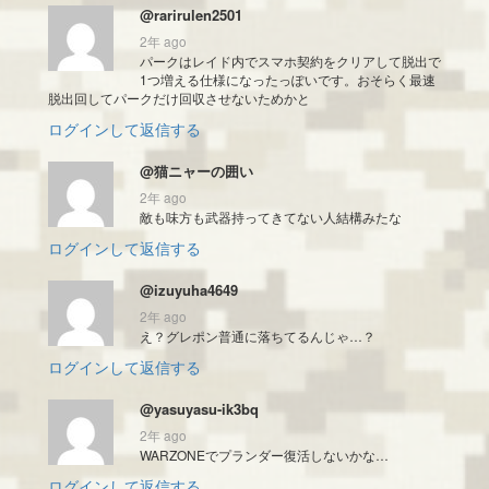
@rarirulen2501
2年 ago
パークはレイド内でスマホ契約をクリアして脱出で
1つ増える仕様になったっぽいです。おそらく最速
脱出回してパークだけ回収させないためかと
ログインして返信する
@猫ニャーの囲い
2年 ago
敵も味方も武器持ってきてない人結構みたな
ログインして返信する
@izuyuha4649
2年 ago
え？グレポン普通に落ちてるんじゃ…？
ログインして返信する
@yasuyasu-ik3bq
2年 ago
WARZONEでプランダー復活しないかな…
ログインして返信する