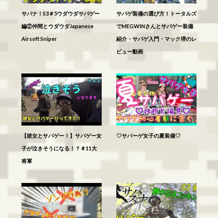
サバナ！S3＃5ウダウダサバゲー
サバゲ装備の選び方！トータルズ
編②仲間とウダウダJapanese
でMEGWINさんとサバゲー装備
Airsoft Sniper
紹介・サバゲ入門・マック堺のレ
ビュー動画
【彼女とサバゲー！】サバゲー女
♡サバーゲ女子の夏装備♡
子が泣きそうになる！？＃11大
将軍