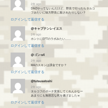
2年 ago
DMZやってないんだけど、野良で行ったらタルコ
フみたいに味方野良に殺されたりしない？
ログインして返信する
@キャプテンレイエス
2年 ago
ホントにEFTのラボみたい……
ログインして返信する
@ゴン-s4
2年 ago
M4のスキンは課金ですか？
ログインして返信する
@tutsusatoshi
2年 ago
タルコフのポーチ実装してくれんかなー
あまりにも無慈悲な死を遂げましたｗ
ログインして返信する