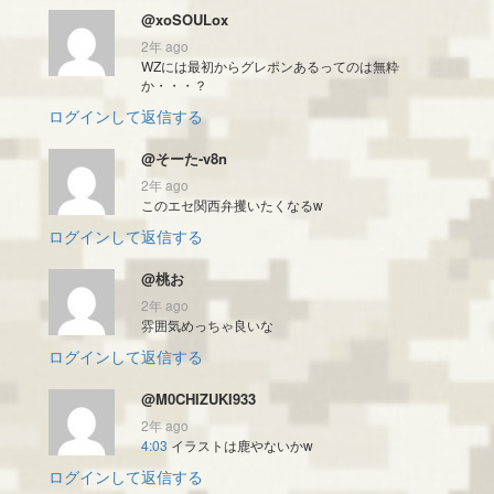
@xoSOULox
2年 ago
WZには最初からグレポンあるってのは無粋
か・・・？
ログインして返信する
@そーた-v8n
2年 ago
このエセ関西弁攫いたくなるw
ログインして返信する
@桃お
2年 ago
雰囲気めっちゃ良いな
ログインして返信する
@M0CHIZUKI933
2年 ago
4:03
イラストは鹿やないかw
ログインして返信する