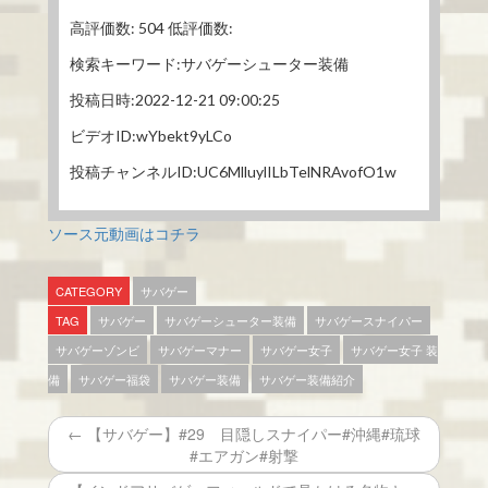
高評価数: 504 低評価数:
検索キーワード:サバゲーシューター装備
投稿日時:2022-12-21 09:00:25
ビデオID:wYbekt9yLCo
投稿チャンネルID:UC6MlluylILbTelNRAvofO1w
ソース元動画はコチラ
CATEGORY
サバゲー
TAG
サバゲー
サバゲーシューター装備
サバゲースナイパー
サバゲーゾンビ
サバゲーマナー
サバゲー女子
サバゲー女子 装
備
サバゲー福袋
サバゲー装備
サバゲー装備紹介
← 【サバゲー】#29 目隠しスナイパー#沖縄#琉球
#エアガン#射撃