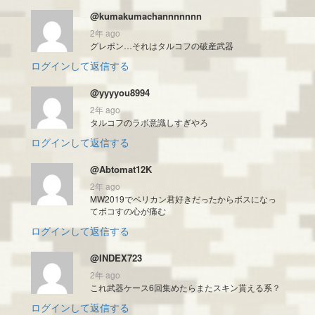
@kumakumachannnnnnn
2年 ago
グレポン…それはタルコフの破産武器
ログインして返信する
@yyyyou8994
2年 ago
タルコフのラボ意識しすぎやろ
ログインして返信する
@Abtomat12K
2年 ago
MW2019でベリカン君好きだったからボスになっ
てボコすの心が痛む
ログインして返信する
@INDEX723
2年 ago
これ武器ケース6回集めたらまたスキン貰える系？
ログインして返信する