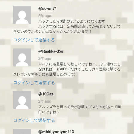
@so-on71
2年 ago
ハックしたら3階に行けるようになります
ハックするには一定時間経過してからじゃないとで
きないのでボタンが出なかったんだと思います！
ログインして返信する
@Raakka-d5s
2年 ago
マルチにも登場して欲しいですねー。ぶっ壊れにし
なければ….(CoD: Gだけでしたっけ？連続に撃てる
グレポンがマルチにも登場したのって)
ログインして返信する
@10Gaz
2年 ago
アルマズラと違ってラボは狭くてスリルがあって面
白いですね～
ログインして返信する
@mhkityontyon113