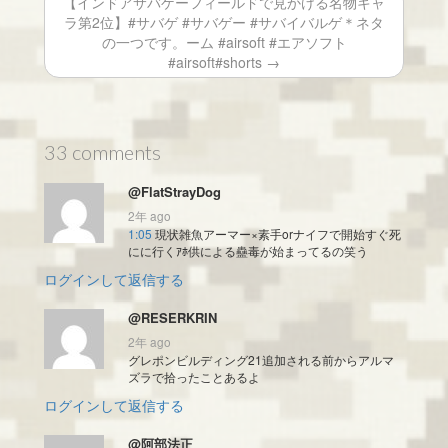
【インドアサバゲーフィールドで見かける名物キャ
ラ第2位】#サバゲ #サバゲー #サバイバルゲ＊ネタ
の一つです。ーム #airsoft #エアソフト
#airsoft#shorts →
33 comments
@FlatStrayDog
2年 ago
1:05
現状雑魚アーマー×素手orナイフで開始すぐ死
にに行くｱﾎ供による蠱毒が始まってるの笑う
ログインして返信する
@RESERKRIN
2年 ago
グレポンビルディング21追加される前からアルマ
ズラで拾ったことあるよ
ログインして返信する
@阿部法正