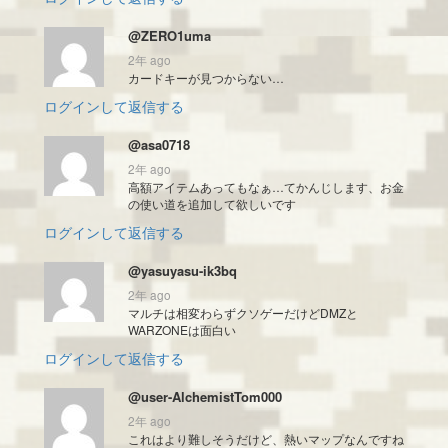
@ZERO1uma
2年 ago
カードキーが見つからない…
ログインして返信する
@asa0718
2年 ago
高額アイテムあってもなぁ…てかんじします、お金
の使い道を追加して欲しいです
ログインして返信する
@yasuyasu-ik3bq
2年 ago
マルチは相変わらずクソゲーだけどDMZと
WARZONEは面白い
ログインして返信する
@user-AlchemistTom000
2年 ago
これはより難しそうだけど、熱いマップなんですね