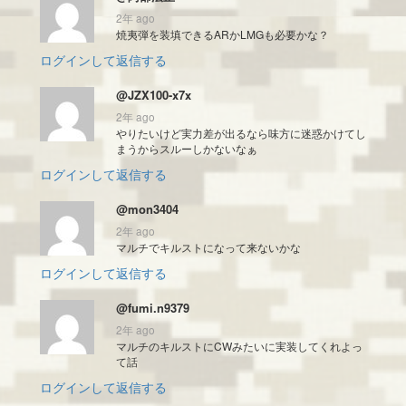
2年 ago
焼夷弾を装填できるARかLMGも必要かな？
ログインして返信する
@JZX100-x7x
2年 ago
やりたいけど実力差が出るなら味方に迷惑かけてし
まうからスルーしかないなぁ
ログインして返信する
@mon3404
2年 ago
マルチでキルストになって来ないかな
ログインして返信する
@fumi.n9379
2年 ago
マルチのキルストにCWみたいに実装してくれよっ
て話
ログインして返信する