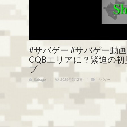
#サバゲー #サバゲー動画 #air
CQBエリアに？緊迫の初
ブ
Sabage
/
2025年2月2日
/
サバゲー