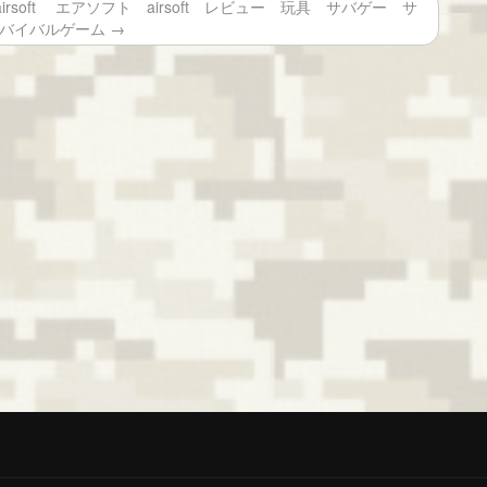
soft エアソフト airsoft レビュー 玩具 サバゲー サ
バイバルゲーム →