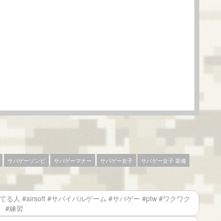
サバゲーゾンビ
サバゲーマナー
サバゲー女子
サバゲー女子 装備
#airsoft #サバイバルゲーム #サバゲー #ptw #ワクワク
#練習