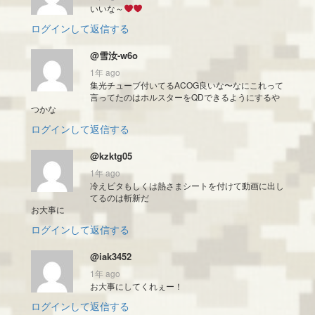
いいな～
ログインして返信する
@雪汝-w6o
1年 ago
集光チューブ付いてるACOG良いな〜なにこれって
言ってたのはホルスターをQDできるようにするや
つかな
ログインして返信する
@kzktg05
1年 ago
冷えピタもしくは熱さまシートを付けて動画に出し
てるのは斬新だ
お大事に
ログインして返信する
@iak3452
1年 ago
お大事にしてくれぇー！
ログインして返信する