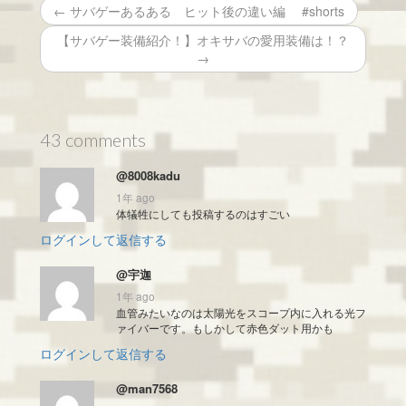
← サバゲーあるある ヒット後の違い編 #shorts
【サバゲー装備紹介！】オキサバの愛用装備は！？
→
43 comments
@8008kadu
1年 ago
体犠牲にしても投稿するのはすごい
ログインして返信する
@宇迦
1年 ago
血管みたいなのは太陽光をスコープ内に入れる光フ
ァイバーです。もしかして赤色ダット用かも
ログインして返信する
@man7568