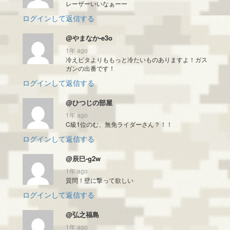
レーザーいいなぁーー
ログインして返信する
@やまなか-e3o
1年 ago
冷えピタよりももっと冷たいものありますよ！ガス
ガンの出番です！
ログインして返信する
@ひつじの部屋
1年 ago
C級1位のむ、無免ライダーさん？！！
ログインして返信する
@辰巳-g2w
1年 ago
質問！壁に撃って欲しい
ログインして返信する
@弘之福島
1年 ago