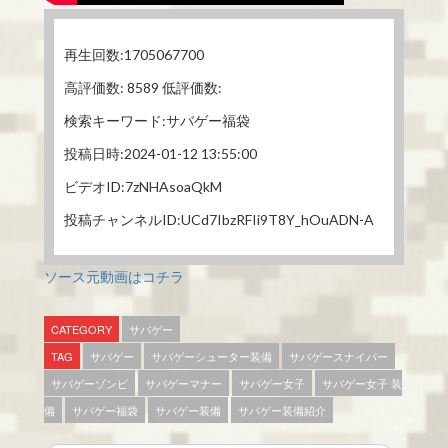
再生回数:1705067700
高評価数: 8589 低評価数:
検索キーワード:サバゲー福袋
投稿日時:2024-01-12 13:55:00
ビデオID:7zNHAsoaQkM
投稿チャンネルID:UCd7IbzRFIi9T8Y_hOuADN-A
ソース元動画はコチラ
CATEGORY
サバゲー
TAG
サバゲー
サバゲーシューター装備
サバゲースナイパー
サバゲーゾンビ
サバゲーマナー
サバゲー女子
サバゲー女子 装
備
サバゲー福袋
サバゲー装備
サバゲー装備紹介