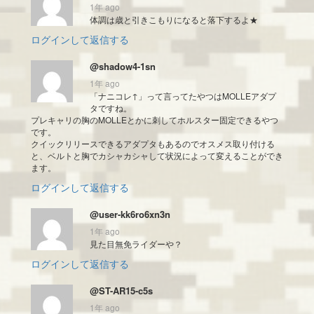
1年 ago
体調は歳と引きこもりになると落下するよ★
ログインして返信する
@shadow4-1sn
1年 ago
「ナニコレ↑」って言ってたやつはMOLLEアダプ
タですね。
プレキャリの胸のMOLLEとかに刺してホルスター固定できるやつ
です。
クイックリリースできるアダプタもあるのでオスメス取り付ける
と、ベルトと胸でカシャカシャして状況によって変えることができ
ます。
ログインして返信する
@user-kk6ro6xn3n
1年 ago
見た目無免ライダーや？
ログインして返信する
@ST-AR15-c5s
1年 ago