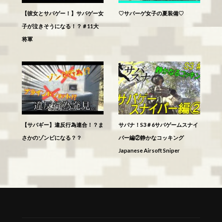
【彼女とサバゲー！】サバゲー女
♡サバーゲ女子の夏装備♡
子が泣きそうになる！？＃11大
将軍
【サバギー】違反行為連合！？ま
サバナ！S3＃6サバゲームスナイ
さかのゾンビになる？？
パー編②静かなコッキング
Japanese Airsoft Sniper