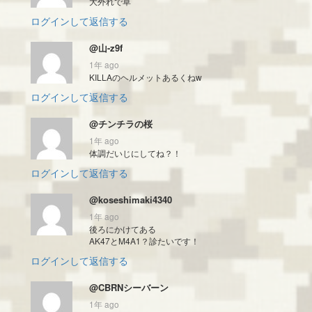
大外れで草
ログインして返信する
@山-z9f
1年 ago
KILLAのヘルメットあるくねw
ログインして返信する
@チンチラの桜
1年 ago
体調だいじにしてね？！
ログインして返信する
@koseshimaki4340
1年 ago
後ろにかけてある
AK47とM4A1？診たいです！
ログインして返信する
@CBRNシーバーン
1年 ago