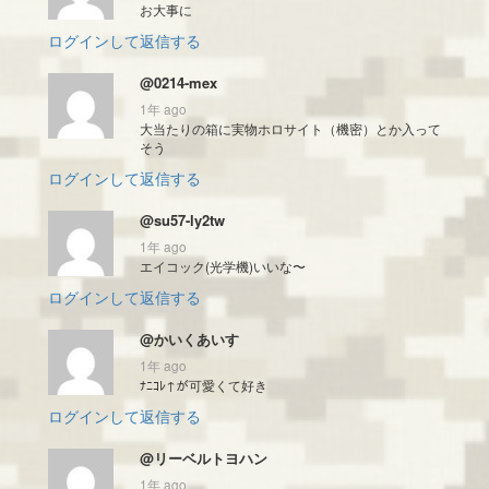
お大事に
ログインして返信する
@0214-mex
1年 ago
大当たりの箱に実物ホロサイト（機密）とか入って
そう
ログインして返信する
@su57-ly2tw
1年 ago
エイコック(光学機)いいな〜
ログインして返信する
@かいくあいす
1年 ago
ﾅﾆｺﾚ↑が可愛くて好き
ログインして返信する
@リーベルトヨハン
1年 ago