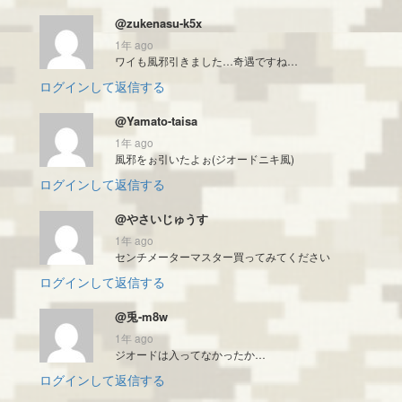
@zukenasu-k5x
1年 ago
ワイも風邪引きました…奇遇ですね…
ログインして返信する
@Yamato-taisa
1年 ago
風邪をぉ引いたよぉ(ジオードニキ風)
ログインして返信する
@やさいじゅうす
1年 ago
センチメーターマスター買ってみてください
ログインして返信する
@兎-m8w
1年 ago
ジオードは入ってなかったか…
ログインして返信する