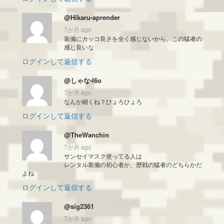
@Hikaru-aprender
7か月 ago
装備にカッコ良さを全く感じないから、この猛者の
感じ良いな
ログインして返信する
@しゃな-l6o
7か月 ago
なんか細くね？ひょろひょろ
ログインして返信する
@TheWanchin
7か月 ago
サンセイマスク使ってる人は
レンタル装備の初心者か、歴戦の猛者のどちらかだ
よね
ログインして返信する
@sig2361
7か月 ago