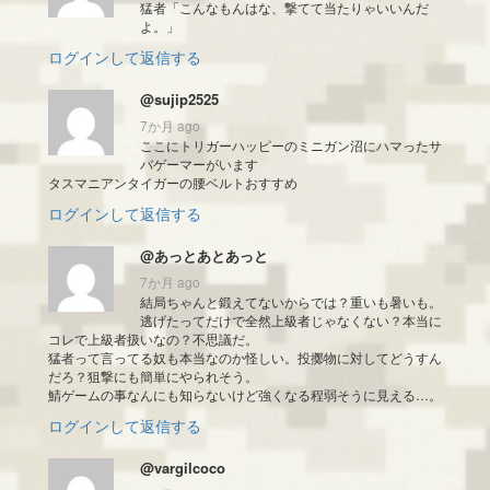
猛者「こんなもんはな、撃てて当たりゃいいんだ
よ。」
ログインして返信する
@sujip2525
7か月 ago
ここにトリガーハッピーのミニガン沼にハマったサ
バゲーマーがいます
タスマニアンタイガーの腰ベルトおすすめ
ログインして返信する
@あっとあとあっと
7か月 ago
結局ちゃんと鍛えてないからでは？重いも暑いも。
逃げたってだけで全然上級者じゃなくない？本当に
コレで上級者扱いなの？不思議だ。
猛者って言ってる奴も本当なのか怪しい。投擲物に対してどうすん
だろ？狙撃にも簡単にやられそう。
鯖ゲームの事なんにも知らないけど強くなる程弱そうに見える…。
ログインして返信する
@vargilcoco