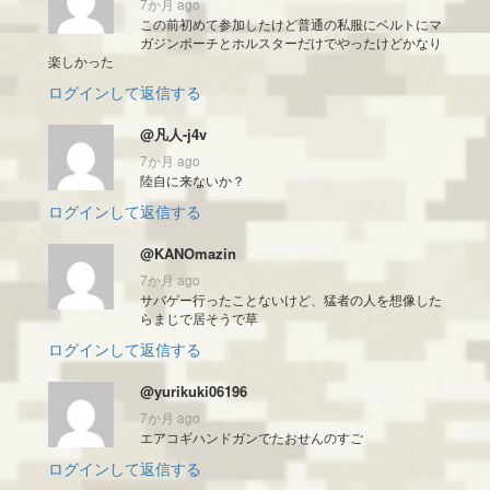
7か月 ago
この前初めて参加したけど普通の私服にベルトにマ
ガジンポーチとホルスターだけでやったけどかなり
楽しかった
ログインして返信する
@凡人-j4v
7か月 ago
陸自に来ないか？
ログインして返信する
@KANOmazin
7か月 ago
サバゲー行ったことないけど、猛者の人を想像した
らまじで居そうで草
ログインして返信する
@yurikuki06196
7か月 ago
エアコギハンドガンでたおせんのすご
ログインして返信する