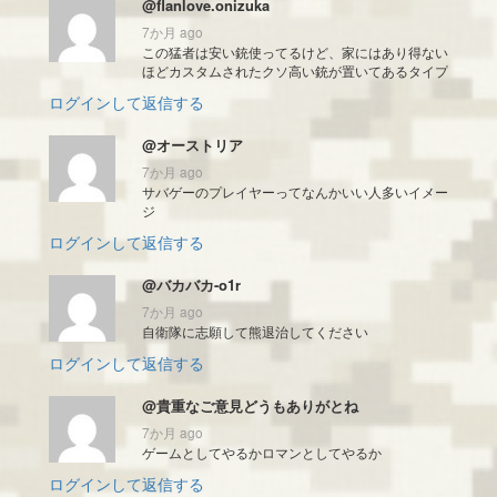
@flanlove.onizuka
7か月 ago
この猛者は安い銃使ってるけど、家にはあり得ない
ほどカスタムされたクソ高い銃が置いてあるタイプ
ログインして返信する
@オーストリア
7か月 ago
サバゲーのプレイヤーってなんかいい人多いイメー
ジ
ログインして返信する
@バカバカ-o1r
7か月 ago
自衛隊に志願して熊退治してください
ログインして返信する
@貴重なご意見どうもありがとね
7か月 ago
ゲームとしてやるかロマンとしてやるか
ログインして返信する