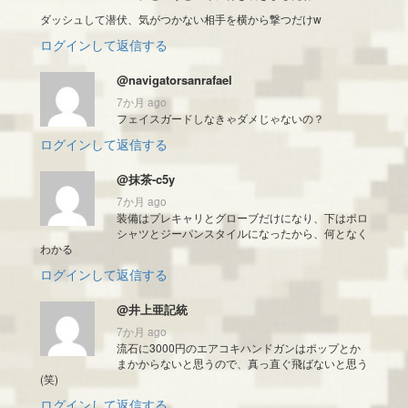
ダッシュして潜伏、気がつかない相手を横から撃つだけw
ログインして返信する
@navigatorsanrafael
7か月 ago
フェイスガードしなきゃダメじゃないの？
ログインして返信する
@抹茶-c5y
7か月 ago
装備はプレキャリとグローブだけになり、下はポロ
シャツとジーパンスタイルになったから、何となく
わかる
ログインして返信する
@井上亜記統
7か月 ago
流石に3000円のエアコキハンドガンはポップとか
まかからないと思うので、真っ直ぐ飛ばないと思う
(笑)
ログインして返信する