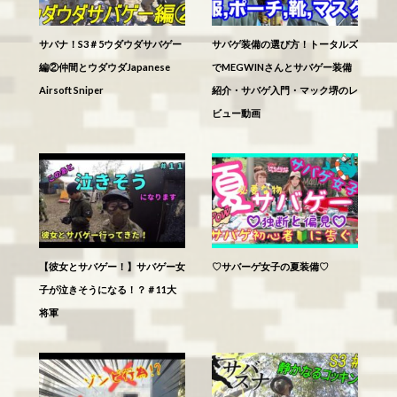
サバナ！S3＃5ウダウダサバゲー
サバゲ装備の選び方！トータルズ
編②仲間とウダウダJapanese
でMEGWINさんとサバゲー装備
Airsoft Sniper
紹介・サバゲ入門・マック堺のレ
ビュー動画
【彼女とサバゲー！】サバゲー女
♡サバーゲ女子の夏装備♡
子が泣きそうになる！？＃11大
将軍