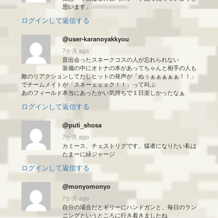
思います」
ログインして返信する
@user-karanoyakkyou
7か月 ago
昔出会ったスネークコスの人が忘れられない
装備の中にオトナの本があってちゃんと相手の人も
敵のリアクションしてたしヒットの発声が「ぬぅぁぁぁぁぁ！！」
でチームメイトが「スネーェェェク！！」って叫ぶ
あのフィールド本当にあったかい気持ちで１日楽しかったなぁ
ログインして返信する
@puti_shosa
7か月 ago
カミース、チェストリグです。猛者になりたい私は
たまーに緑ジャージ
ログインして返信する
@monyomonyo
7か月 ago
自分の場合だとギリーにハンドガンと、毎日のラン
ニングというところに行き着きましたね