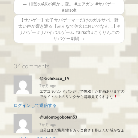
← 10禁のAKが何か…変。 #エアガン #サバゲー
#airsoft
【サバゲー】女子サバゲーマーだけのガルサバ、野
太い声が響き渡る【みんなで佐久においでなんし】#
サバゲー #サバイバルゲーム #airsoft #こくりんごの
サバゲー劇場 →
34 comments
@Kichikazu_TV
7か月 ago
エアコキハンドガンだけで無双した動画ありますの
でタイトル上のリンクから是非見てくれよな
ログインして返信する
@udontogoboten53
7か月 ago
自分はまだ機能性もカッコ良さも揃えたい域かなぁ