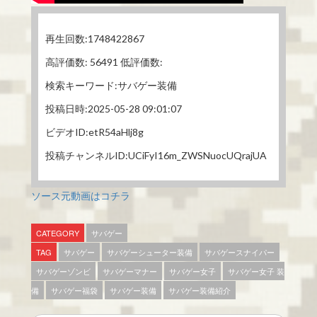
再生回数:1748422867
高評価数: 56491 低評価数:
検索キーワード:サバゲー装備
投稿日時:2025-05-28 09:01:07
ビデオID:etR54aHlj8g
投稿チャンネルID:UCiFyI16m_ZWSNuocUQrajUA
ソース元動画はコチラ
CATEGORY
サバゲー
TAG
サバゲー
サバゲーシューター装備
サバゲースナイパー
サバゲーゾンビ
サバゲーマナー
サバゲー女子
サバゲー女子 装
備
サバゲー福袋
サバゲー装備
サバゲー装備紹介