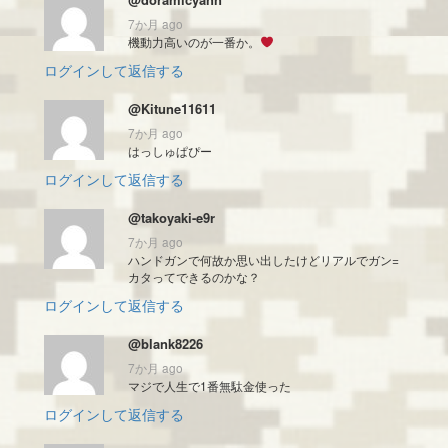
7か月 ago
機動力高いのが一番か。
ログインして返信する
@Kitune11611
7か月 ago
はっしゅぱぴー
ログインして返信する
@takoyaki-e9r
7か月 ago
ハンドガンで何故か思い出したけどリアルでガン=
カタってできるのかな？
ログインして返信する
@blank8226
7か月 ago
マジで人生で1番無駄金使った
ログインして返信する