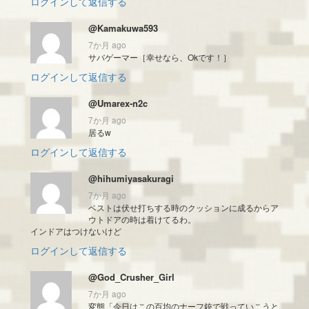
ログインして返信する
@Kamakuwa593
7か月 ago
サバゲーマー［幸せなら、Okです！］
ログインして返信する
@Umarex-n2c
7か月 ago
居るw
ログインして返信する
@hihumiyasakuragi
7か月 ago
ベストは伏せ打ちする時のクッションに成るからア
ウトドアの時は着けてるわ。
インドアはつけないけど
ログインして返信する
@God_Crusher_Girl
7か月 ago
変態「今日はこの百均のナーフ銃で戦っていこうと