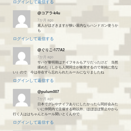
ログインして返信する
@コアラ-k4u
7か月 ago
素人がほざきますが狭い屋内ならハンドガン使うか
も
ログインして返信する
@ぐりこ-177A2
7か月 ago
サバゲ黎明期はナイフキルもアリだったけど 当然
揉めた（しかも人間同士が衝突するので単純に危な
い）ので 今は存在すら忘れられたルールになりましたね
ログインして返信する
@pulum007
7か月 ago
日本でグレやナイフありにしたかったら同好会みた
いに仲間内で主催する時以外、ほぼほぼ禁止やから
行く人ははちゃんとルール聞いとくんやで
ログインして返信する