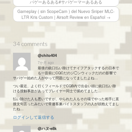
バゲーあるある#サバゲーマーあるある
Gameplay ( sin ScopeCam ) del Nuevo Sniper MLC-
LTR Kris Custom | Airsoft Review en Español →
34 comments
@chito404
7か月 ago
最後の銃口払い除けてナイフアタックするの日本で
も一昔前にCQCだのジ◯ンウィックだのの影響で
サバゲー始めた人がやって問題になってましたよね…
つい最近、よく行くフィールドでCQB内で出会い頭に銃口払い除
ける接触事故があってプレイヤー同士で揉めてました…
払い除けた人も悪いですが、やられた人もその場でやった相手に直
接文句言ったみたいで常連客兼バイトスタッフの人が頭抱えてまし
たね…
ログインして返信する
@ハヌ-e8k