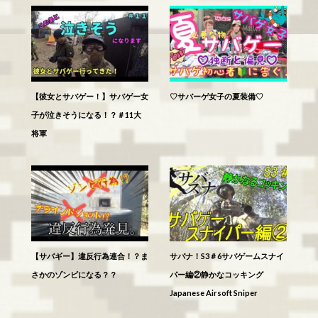
【彼女とサバゲー！】サバゲー女
♡サバーゲ女子の夏装備♡
子が泣きそうになる！？＃11大
将軍
【サバギー】違反行為連合！？ま
サバナ！S3＃6サバゲームスナイ
さかのゾンビになる？？
パー編②静かなコッキング
Japanese Airsoft Sniper