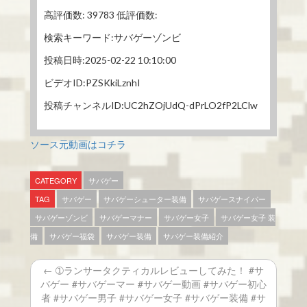
高評価数: 39783 低評価数:
検索キーワード:サバゲーゾンビ
投稿日時:2025-02-22 10:10:00
ビデオID:PZSKkiLznhI
投稿チャンネルID:UC2hZOjUdQ-dPrLO2fP2LClw
ソース元動画はコチラ
CATEGORY
サバゲー
TAG
サバゲー
サバゲーシューター装備
サバゲースナイパー
サバゲーゾンビ
サバゲーマナー
サバゲー女子
サバゲー女子 装
備
サバゲー福袋
サバゲー装備
サバゲー装備紹介
← ➀ランサータクティカルレビューしてみた！ #サ
バゲー #サバゲーマー #サバゲー動画 #サバゲー初心
者 #サバゲー男子 #サバゲー女子 #サバゲー装備 #サ