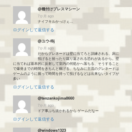
@種付けプレスマシーン
7か月 ago
ナイフキルかっけぇ…
ログインして返信する
@ユウ-f8j
7か月 ago
だからグレネードは壁に当てろと訓練される、床に
投げると拾ったり蹴り返される恐れがあるから。壁
に当てれば基本的に反射して室内の何処かへ落ちる、そうすること
で爆発までの時間をきちんと稼げる、ちなみに主流のグレネードは
ゲームのように握って時間を持って投げるなどは出来ないタイプが
多い
ログインして返信する
@tenzankojima8660
7か月 ago
ドア事ぶち抜かれるから ゲームだなー
ログインして返信する
@windows1323