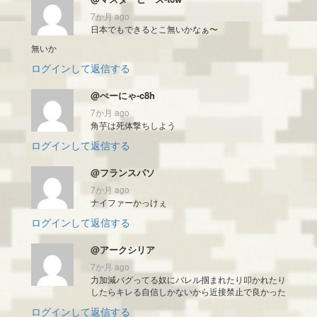
7か月 ago
日本でもできるとこ無いかなぁ〜
無いか
ログインして返信する
@ぺーにゃ-c8h
7か月 ago
角芋は死体撃ちしよう
ログインして返信する
@フランスパソ
7か月 ago
ナイファーかっけぇ
ログインして返信する
@アークシリア
7か月 ago
力加減バグってる奴にバレル掴まれたり叩かれたり
したらキレる自信しかないから近接禁止で良かった
ログインして返信する