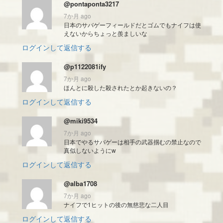
@pontaponta3217
7か月 ago
日本のサバゲーフィールドだとゴムでもナイフは使
えないからちょっと羨ましいな
ログインして返信する
@p1122081ify
7か月 ago
ほんとに殺した殺されたとか起きないの？
ログインして返信する
@miki9534
7か月 ago
日本でやるサバゲーは相手の武器掴むの禁止なので
真似しないようにw
ログインして返信する
@alba1708
7か月 ago
ナイフで1ヒットの後の無慈悲な二人目
ログインして返信する