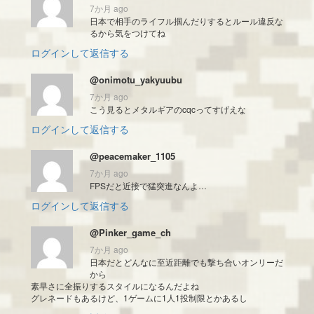
7か月 ago
日本で相手のライフル掴んだりするとルール違反な
るから気をつけてね
ログインして返信する
@onimotu_yakyuubu
7か月 ago
こう見るとメタルギアのcqcってすげえな
ログインして返信する
@peacemaker_1105
7か月 ago
FPSだと近接で猛突進なんよ…
ログインして返信する
@Pinker_game_ch
7か月 ago
日本だとどんなに至近距離でも撃ち合いオンリーだ
から
素早さに全振りするスタイルになるんだよね
グレネードもあるけど、1ゲームに1人1投制限とかあるし