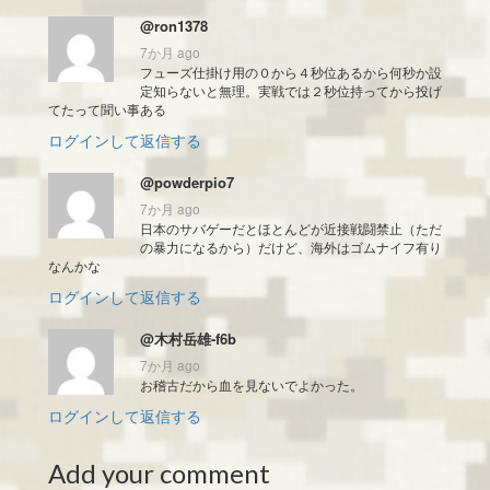
@ron1378
7か月 ago
フューズ仕掛け用の０から４秒位あるから何秒か設
定知らないと無理。実戦では２秒位持ってから投げ
てたって聞い事ある
ログインして返信する
@powderpio7
7か月 ago
日本のサバゲーだとほとんどが近接戦闘禁止（ただ
の暴力になるから）だけど、海外はゴムナイフ有り
なんかな
ログインして返信する
@木村岳雄-f6b
7か月 ago
お稽古だから血を見ないでよかった。
ログインして返信する
Add your comment