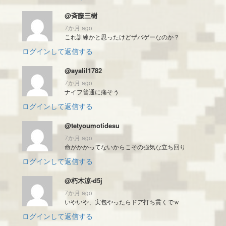
@斉藤三樹
7か月 ago
これ訓練かと思ったけどザバゲーなのか？
ログインして返信する
@ayalil1782
7か月 ago
ナイフ普通に痛そう
ログインして返信する
@tetyoumotidesu
7か月 ago
命がかかってないからこその強気な立ち回り
ログインして返信する
@朽木涼-d5j
7か月 ago
いやいや、実包やったらドア打ち貫くでｗ
ログインして返信する