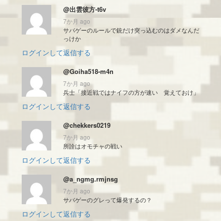
@出雲彼方-t6v
7か月 ago
サバゲーのルールで銃だけ突っ込むのはダメなんだ
っけか
ログインして返信する
@Goiha518-m4n
7か月 ago
兵士「接近戦ではナイフの方が速い 覚えておけ」
ログインして返信する
@chekkers0219
7か月 ago
所詮はオモチャの戦い
ログインして返信する
@a_ngmg.rmjnsg
7か月 ago
サバゲーのグレって爆発するの？
ログインして返信する