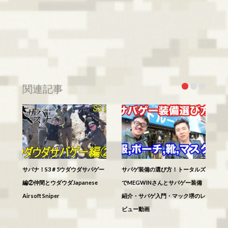
関連記事
サバナ！S3＃5ウダウダサバゲー
サバゲ装備の選び方！トータルズ
編②仲間とウダウダJapanese
でMEGWINさんとサバゲー装備
Airsoft Sniper
紹介・サバゲ入門・マック堺のレ
ビュー動画