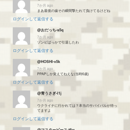
7か月 ago
まあ最後の歯その瞬間撃たれて負けてるけどね
ログインして返信する
@おだっち-s5q
7か月 ago
ゾンビばっかで引退したわ
ログインして返信する
@HOSHI-v5k
7か月 ago
PPAPしか覚えてねえな(当時6歳)
ログインして返信する
@青うさぎ-l1j
7か月 ago
ウクライナに行かれては？本当のサバイバルが待っ
てますよ
ログインして返信する
@マスターピース-t6w