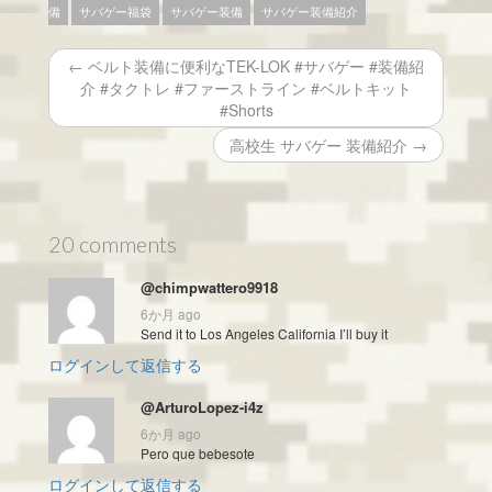
備
サバゲー福袋
サバゲー装備
サバゲー装備紹介
← ベルト装備に便利なTEK-LOK #サバゲー #装備紹
介 #タクトレ #ファーストライン #ベルトキット
#Shorts
高校生 サバゲー 装備紹介 →
20 comments
@chimpwattero9918
6か月 ago
Send it to Los Angeles California I’ll buy it
ログインして返信する
@ArturoLopez-i4z
6か月 ago
Pero que bebesote
ログインして返信する