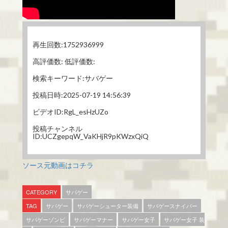
再生回数:1752936999
高評価数: 低評価数:
検索キーワード:サバゲー
投稿日時:2025-07-19 14:56:39
ビデオID:RgL_esHzUZo
投稿チャンネル
ID:UCZgepqW_VaKHjR9pKWzxQiQ
ソース元動画はコチラ
CATEGORY
サバゲー
TAG
サバゲー
サバゲーシューター装備
サバゲースナイパー
サバゲーゾンビ
サバゲーマナー
サバゲー女子
サバゲー女子 装