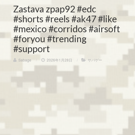
Zastava zpap92 #edc
#shorts #reels #ak47 #like
#mexico #corridos #airsoft
#foryou #trending
#support
Sabage
/
2026年1月28日
/
サバゲー