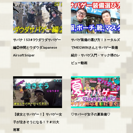
サバナ！S3＃5ウダウダサバゲー
サバゲ装備の選び方！トータルズ
編②仲間とウダウダJapanese
でMEGWINさんとサバゲー装備
Airsoft Sniper
紹介・サバゲ入門・マック堺のレ
ビュー動画
【彼女とサバゲー！】サバゲー女
♡サバーゲ女子の夏装備♡
子が泣きそうになる！？＃11大
将軍