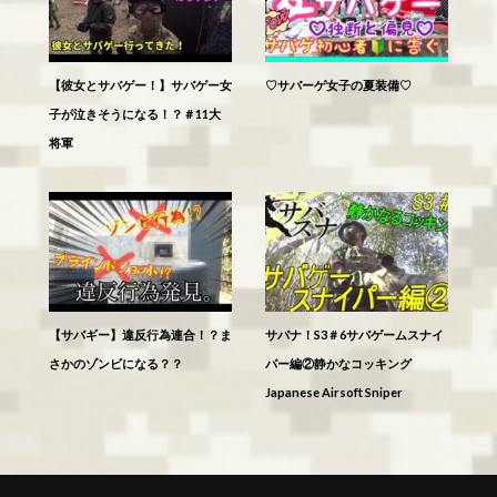
【彼女とサバゲー！】サバゲー女
♡サバーゲ女子の夏装備♡
子が泣きそうになる！？＃11大
将軍
【サバギー】違反行為連合！？ま
サバナ！S3＃6サバゲームスナイ
さかのゾンビになる？？
パー編②静かなコッキング
Japanese Airsoft Sniper