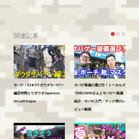
関連記事
サバナ！S3＃5ウダウダサバゲー
サバゲ装備の選び方！トータルズ
編②仲間とウダウダJapanese
でMEGWINさんとサバゲー装備
Airsoft Sniper
紹介・サバゲ入門・マック堺のレ
ビュー動画