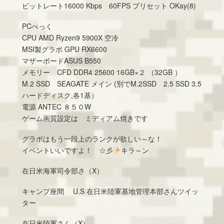
ビットレート16000 Kbps 60FPS プリセット OKay(8)
PCぺっく
CPU AMD Ryzen9 5900X 空冷
MSI製グラボ GPU RX6600
マザーボードASUS B550
メモリー CFD DDR4 25600 16GB×２ （32GB ）
M.2 SSD SEAGATE メイン (別でM.2SSD 2.5 SSD 3.5
ハードディスク,各1基）
電源 ANTEC ８５０W
ゲーム画質設定は ミディアム焼きです
グラボはもう一段上のランクが欲しい～な！
イベントいいですよ！ ☆彡
キラ～ン
在日米海軍司令部さ（X）
キャンプ座間 U.S 在日米陸軍基地管理本部さんツイッ
ター
在日米陸軍さん（X）