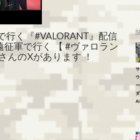
で行く『#VALORANT』配信
征軍で行く 【 #ヴァロラン
さんのXがあります ！
サ
ウ
ー
ダ
Ai