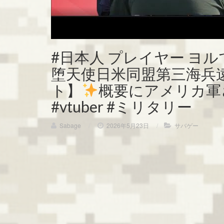
#日本人 プレイヤー ヨル
堕天使日米同盟第三海兵遠
ト】
概要にアメリカ軍
#vtuber #ミリタリー
Sabage
/
2026年5月23日
/
サバゲー