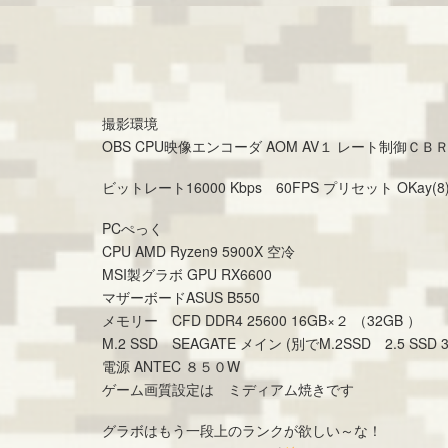
撮影環境
OBS CPU映像エンコーダ AOM AV１ レート制御Ｃ
ビットレート16000 Kbps 60FPS プリセット OKay(8
PCぺっく
CPU AMD Ryzen9 5900X 空冷
MSI製グラボ GPU RX6600
マザーボードASUS B550
メモリー CFD DDR4 25600 16GB×２ （32GB ）
M.2 SSD SEAGATE メイン (別でM.2SSD 2.5 S
電源 ANTEC ８５０W
ゲーム画質設定は ミディアム焼きです
グラボはもう一段上のランクが欲しい～な！