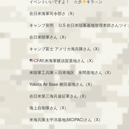
イベントいいですよ！ ☆彡
キラ～ン
在日米海軍司令部さ（X）
キャンプ座間 U.S 在日米陸軍基地管理本部さんツイ
在日米陸軍さん（X）
キャンプ富士 アメリカ海兵隊さん（X）
CFAY,米海軍横須賀基地さん（X）
米陸軍工兵隊 – 日本地区 座間基地さん（X）
Yokota Air Base 横田基地さん（X）
在日米第三海兵遠征軍さん（X）
海上自衛隊さん（X）
米海兵隊太平洋基地(MCIPAC)さん（X）