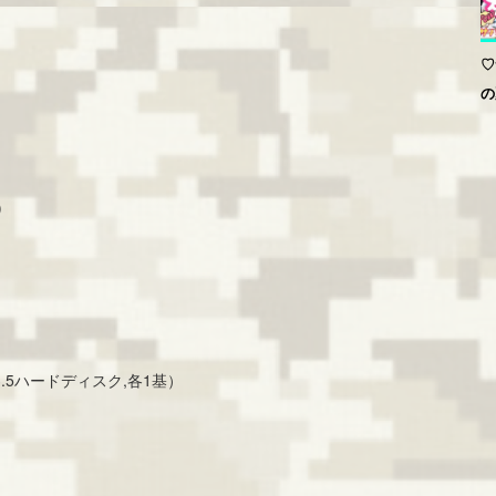
♡
の
ＢＲ
)
SD 3.5ハードディスク,各1基）