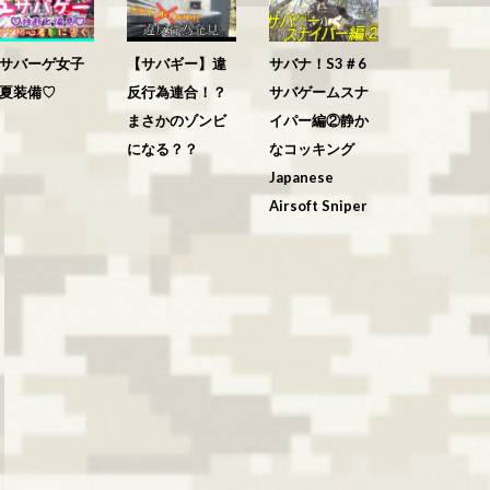
サバーゲ女子
【サバギー】違
サバナ！S3＃6
夏装備♡
反行為連合！？
サバゲームスナ
まさかのゾンビ
イパー編②静か
になる？？
なコッキング
Japanese
Airsoft Sniper