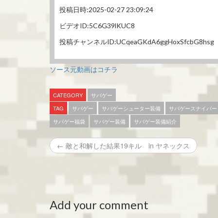
投稿日時:2025-02-27 23:09:24
ビデオID:5C6G39lKUC8
投稿チャンネルID:UCqeaGKdA6ggHoxSfcbG8hsg
ソース元動画はコチラ
CATEGORY
サバゲー
TAG
サバゲー
サバゲーシューター装備
サバゲースナイパー
サバゲー福袋
サバゲー装備
サバゲー装備紹介
← 敵と和解した結果19キル in ヤネックス
Add your comment