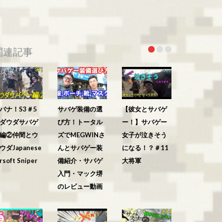
関連記事
バナ！S3＃5
サバゲ装備の選
【彼女とサバゲ
ダウダサバゲ
び方！トータル
ー！】サバゲー
編②仲間とウ
ズでMEGWINさ
女子が泣きそう
ウダJapanese
んとサバゲー装
になる！？＃11
rsoft Sniper
備紹介・サバゲ
大将軍
入門・マック堺
のレビュー動画