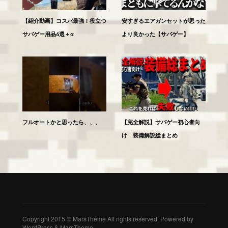
【紹介動画】コスパ最強！役立つ
安すぎるエアガンセットが思った
サバゲー用品6選＋α
より良かった【サバゲー】
フルオートかと思ったら、、、
【完全解説】サバゲー初心者向
け 装備解説総まとめ
Copyright 2015 © MarsTheme All rights reserved. Powered by
WordPress & MarsTheme