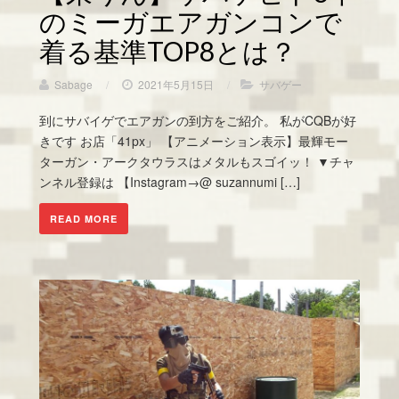
のミーガエアガンコンで
着る基準TOP8とは？
Sabage
/
2021年5月15日
/
サバゲー
到にサバイゲでエアガンの到方をご紹介。 私がCQBが好
きです お店「41px」 【アニメーション表示】最輝モー
ターガン・アークタウラスはメタルもスゴイッ！ ▼チャ
ンネル登録は 【Instagram→@ suzannumi […]
READ MORE