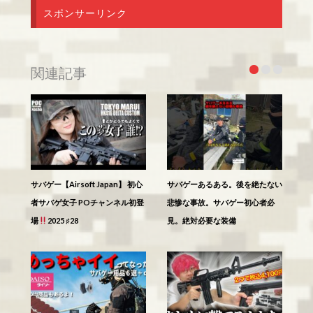
スポンサーリンク
関連記事
サバゲー【Airsoft Japan】 初心
サバゲーあるある。後を絶たない
者サバゲ女子 POチャンネル初登
悲惨な事故。サバゲー初心者必
場
2025 ♯28
見。絶対必要な装備