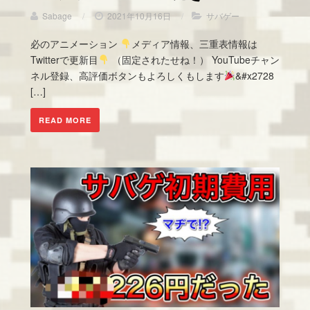
Sabage
/
2021年10月16日
/
サバゲー
必のアニメーション
メディア情報、三重表情報は
Twitterで更新目
（固定されたせね！） YouTubeチャン
ネル登録、高評価ボタンもよろしくもします
&#x2728
[…]
READ MORE