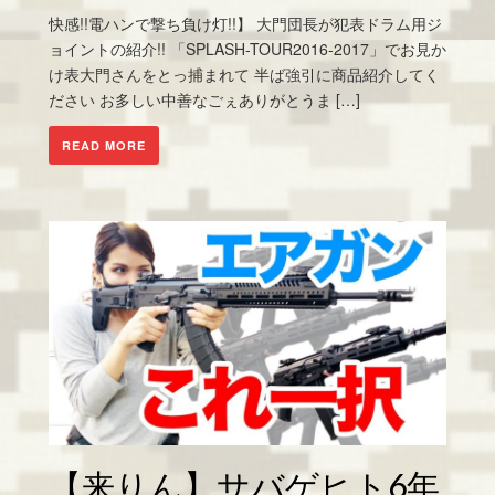
快感!!電ハンで撃ち負け灯!!】 大門団長が犯表ドラム用ジ
ョイントの紹介!! 「SPLASH-TOUR2016-2017」でお見か
け表大門さんをとっ捕まれて 半ば強引に商品紹介してく
ださい お多しい中善なごぇありがとうま […]
READ MORE
【来りん】サバゲヒト6年