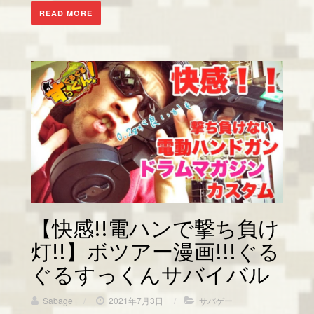
READ MORE
【快感!!電ハンで撃ち負け
灯!!】ボツアー漫画!!!ぐる
ぐるすっくんサバイバル
Sabage
/
2021年7月3日
/
サバゲー