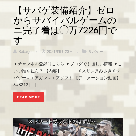
【サバゲ装備紹介】ゼロ
からサバイバルゲームの
ニ完了着は◯万7226円で
す
Sabage
/
2021年9月23日
/
サバゲー
▼チャンネル登録はこちら ▼ブログでも怪しい情報 ▼こ
いつ誰やねん？ 【内容】———– ＃スザンヌみさき＃サ
バゲー＃エアガン＃エアソフト 【アニメーション動画】
&#8212 […]
READ MORE