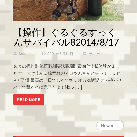
【操作】ぐるぐるすっく
んサバイバル82014/8/17
Sabage
/
2021年5月14日
/
サバゲー
久々の操作!!! 戦闘戦闘実決戦闘!! 最前仕!! 私体験がまし
た^^ !! でき!! んに録音れのネロやんさんと会ってしませ
ん≧▽≦!! 最高の一日でした^^笑 ↓オカ魂解説 オカ魂がサ
バゲで撃たれに完了たよ！No.5 […]
READ MORE
Newer →