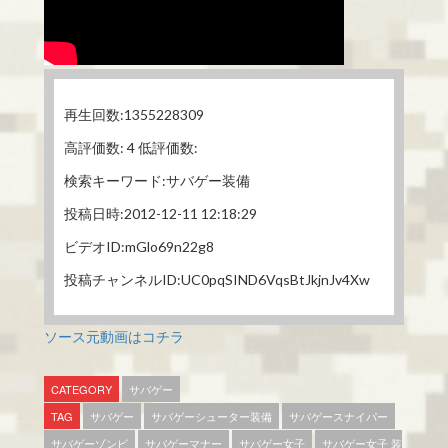
再生回数:1355228309
高評価数: 4 低評価数:
検索キーワード:サバゲー装備
投稿日時:2012-12-11 12:18:29
ビデオID:mGlo69n22g8
投稿チャンネルID:UC0pqSIND6VqsBtJkjnJv4Xw
ソース元動画はコチラ
CATEGORY
サバゲー
TAG
サバゲー
サバゲーシューター装備
サバゲースナイパー
サバゲーゾンビ
サバゲーマナー
サバゲー女子
サバゲー女子 装