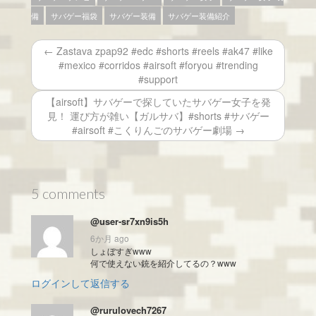
備
サバゲー福袋
サバゲー装備
サバゲー装備紹介
← Zastava zpap92 #edc #shorts #reels #ak47 #like
#mexico #corridos #airsoft #foryou #trending
#support
【airsoft】サバゲーで探していたサバゲー女子を発
見！ 運び方が雑い【ガルサバ】#shorts #サバゲー
#airsoft #こくりんごのサバゲー劇場 →
5 comments
@user-sr7xn9is5h
6か月 ago
しょぼすぎwww
何で使えない銃を紹介してるの？www
ログインして返信する
@rurulovech7267