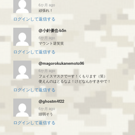
6か月 ago
頑張れ！
ログインして返信する
@小針優也-b5n
6か月 ago
マウント逆笑笑
ログインして返信する
@magorokukanemoto96
6か月 ago
フェイスマスクでーす！くもります（笑）
使えんのはとるなよ！けどなんかすきやで！
ログインして返信する
@ghostm4f22
6か月 ago
頭弱そう
ログインして返信する