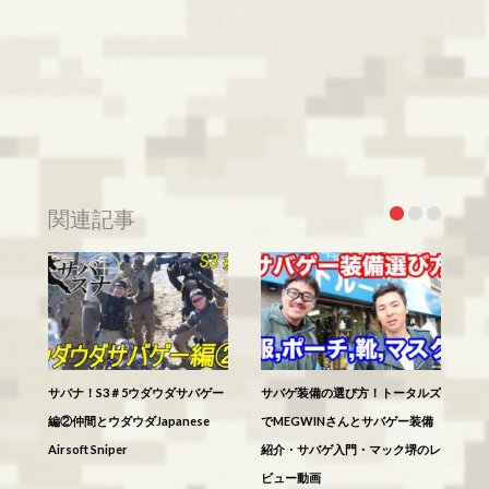
関連記事
サバナ！S3＃5ウダウダサバゲー
サバゲ装備の選び方！トータルズ
編②仲間とウダウダJapanese
でMEGWINさんとサバゲー装備
Airsoft Sniper
紹介・サバゲ入門・マック堺のレ
ビュー動画