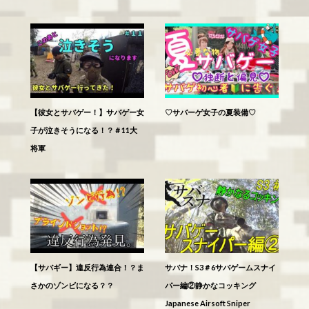
【彼女とサバゲー！】サバゲー女
♡サバーゲ女子の夏装備♡
子が泣きそうになる！？＃11大
将軍
【サバギー】違反行為連合！？ま
サバナ！S3＃6サバゲームスナイ
さかのゾンビになる？？
パー編②静かなコッキング
Japanese Airsoft Sniper